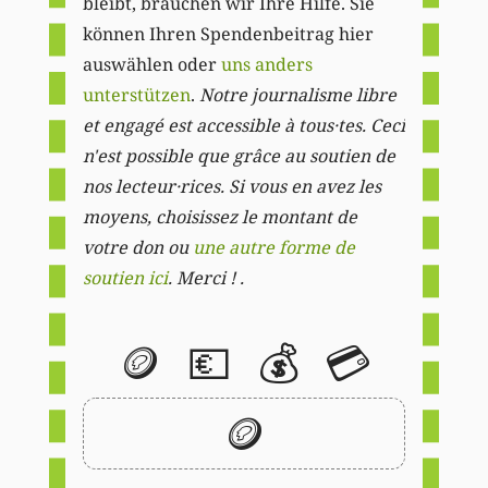
bleibt, brauchen wir Ihre Hilfe. Sie
können Ihren Spendenbeitrag hier
auswählen oder
uns anders
unterstützen
.
Notre journalisme libre
et engagé est accessible à tous·tes. Ceci
n'est possible que grâce au soutien de
nos lecteur·rices. Si vous en avez les
moyens, choisissez le montant de
votre don ou
une autre forme de
soutien ici
. Merci ! .
🪙
💶
💰
💳
🪙