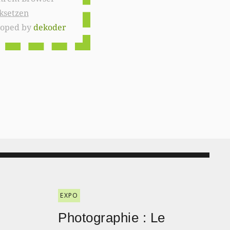
ksetzen
loped by
dekoder
EXPO
Photographie : Le