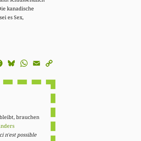
Die kanadische
ei es Sex,
astodon
Facebook
Bluesky
WhatsApp
Email
Copy
Link
 bleibt, brauchen
anders
i n'est possible