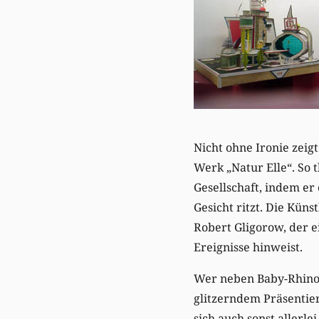
Nicht ohne Ironie zeig
Werk „Natur Elle“. So 
Gesellschaft, indem er
Gesicht ritzt. Die Kün
Robert Gligorow, der e
Ereignisse hinweist.
Wer neben Baby-Rhinoze
glitzerndem Präsentier
sich auch sonst allerle