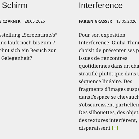
 Schirm
Interference
E CZARNIK
28.05.2026
FABIEN GRASSER
13.05.2026
sstellung „Screentime/s“
Pour son exposition
no läuft noch bis zum 7.
Interference, Giulia Thin
ohnt sich ein Besuch zur
choisit de présenter ses 
n Gelegenheit?
issues de rencontres
quotidiennes dans un c
stratifié plutôt que dans
séquence linéaire. Des
fragments d’images susp
dans l’espace se chevauc
s’obscurcissent partielle
Des silhouettes, des objet
des textures interfèrent,
disparaissent
[+]