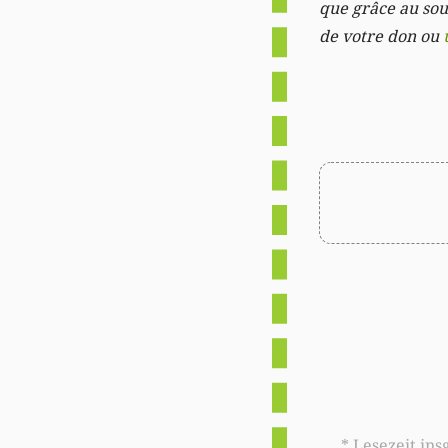
que grâce au sout
de votre don ou
* Lesezeit insgesamt auf woxx.lu: 