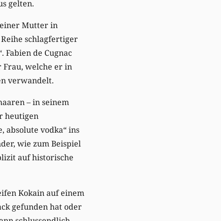
s gelten.
seiner Mutter in
 Reihe schlagfertiger
. Fabien de Cugnac
 Frau, welche er in
en verwandelt.
haaren – in seinem
r heutigen
, absolute vodka“ ins
nder, wie zum Beispiel
izit auf historische
eifen Kokain auf einem
ack gefunden hat oder
dann schlussendlich