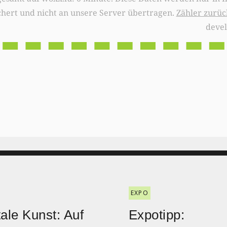
chert und nicht an unsere Server übertragen.
Zähler zurüc
deve
EXPO
tale Kunst: Auf
Expotipp: