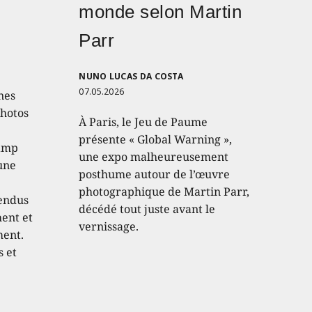
monde selon Martin
Parr
NUNO LUCAS DA COSTA
07.05.2026
nes
photos
À Paris, le Jeu de Paume
présente « Global Warning »,
hamp
une expo malheureusement
 une
posthume autour de l’œuvre
photographique de Martin Parr,
endus
décédé tout juste avant le
hent et
vernissage.
ment.
s et