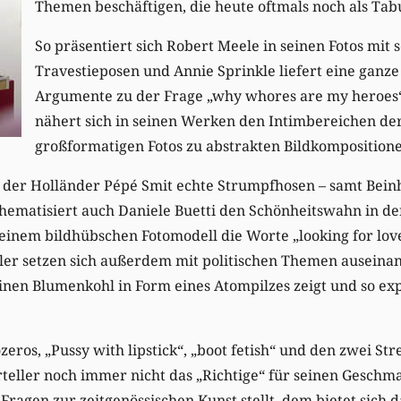
Themen beschäftigen, die heute oftmals noch als Tabu
So präsentiert sich Robert Meele in seinen Fotos mit 
Travestieposen und Annie Sprinkle liefert eine ganze
Argumente zu der Frage „why whores are my heroes“
nähert sich in seinen Werken den Intimbereichen der
großformatigen Fotos zu abstrakten Bildkomposition
t der Holländer Pépé Smit echte Strumpfhosen – samt Bein
thematisiert auch Daniele Buetti den Schönheitswahn in de
 einem bildhübschen Fotomodell die Worte „looking for love
stler setzen sich außerdem mit politischen Themen auseina
inen Blumenkohl in Form eines Atompilzes zeigt und so expl
ros, „Pussy with lipstick“, „boot fetish“ und den zwei Str
teller noch immer nicht das „Richtige“ für seinen Geschm
i Fragen zur zeitgenössischen Kunst stellt, dem bietet sich 