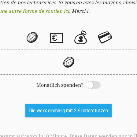
ien de nos lecteur·rices. Si vous en avez les moyens, chois
une autre forme de soutien ici
. Merci ! .
🪙
💶
💰
💳
🪙
Monatlich spenden?
Switch
Die woxx einmalig mit 2 € unterstützen
0 Minute. Diese Daten werden nur in Ihrem Browser