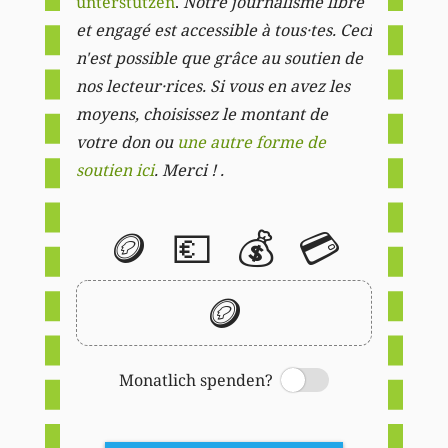
unterstützen
.
Notre journalisme libre
et engagé est accessible à tous·tes. Ceci
n'est possible que grâce au soutien de
nos lecteur·rices. Si vous en avez les
moyens, choisissez le montant de
votre don ou
une autre forme de
soutien ici
. Merci ! .
🪙
💶
💰
💳
🪙
Monatlich spenden?
Switch