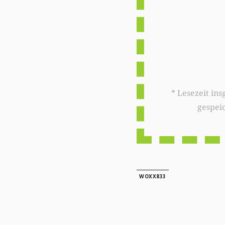
* Lesezeit insgesamt auf woxx.lu: 
gespei
WOXX833