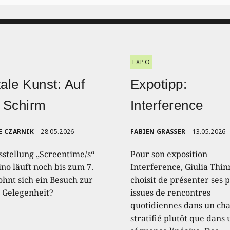
EXPO
tale Kunst: Auf
Expotipp:
 Schirm
Interference
E CZARNIK
28.05.2026
FABIEN GRASSER
13.05.2026
sstellung „Screentime/s“
Pour son exposition
no läuft noch bis zum 7.
Interference, Giulia Thin
ohnt sich ein Besuch zur
choisit de présenter ses 
n Gelegenheit?
issues de rencontres
quotidiennes dans un c
stratifié plutôt que dans