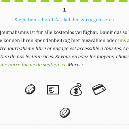
1
Sie haben schon 1 Artikel der woxx gelesen.
↑
Journalismus ist für alle kostenlos verfügbar. Damit das so
Sie können Ihren Spendenbeitrag hier auswählen oder
uns 
re journalisme libre et engagé est accessible à tous·tes. Cec
ien de nos lecteur·rices. Si vous en avez les moyens, chois
une autre forme de soutien ici
. Merci ! .
🪙
💶
💰
💳
🪙