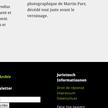
photographique de Martin Parr,
endus
décédé tout juste avant le
hent et
vernissage.
ment.
s et
Juristesch
Archiv
Informatiounen
Droit de réponse
letter
Impressum
Datenschutz
Dëse Site benotzt