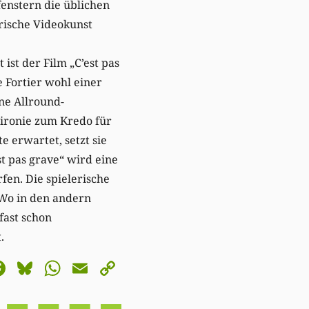
enstern die üblichen
rische Videokunst
ist der Film „C’est pas
e Fortier wohl einer
ne Allround-
stironie zum Kredo für
 erwartet, setzt sie
st pas grave“ wird eine
fen. Die spielerische
 Wo in den andern
fast schon
.
astodon
Facebook
Bluesky
WhatsApp
Email
Copy
Link