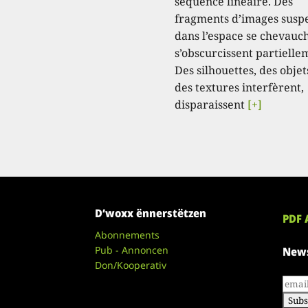
séquence linéaire. Des
fragments d’images susp
dans l’espace se chevauc
s’obscurcissent partielle
Des silhouettes, des objet
des textures interfèrent,
disparaissent
[+]
D’woxx ënnerstëtzen
PDF 
Abonnements
Pub - Annoncen
News
Don/Kooperativ