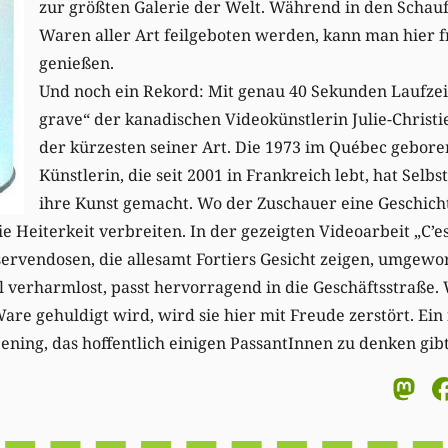
zur größten Galerie der Welt. Während in den Schauf
Waren aller Art feilgeboten werden, kann man hier f
genießen.
Und noch ein Rekord: Mit genau 40 Sekunden Laufzeit 
grave“ der kanadischen Videokünstlerin Julie-Christi
der kürzesten seiner Art. Die 1973 im Québec gebore
Künstlerin, die seit 2001 in Frankreich lebt, hat Selb
ihre Kunst gemacht. Wo der Zuschauer eine Geschichte
ie Heiterkeit verbreiten. In der gezeigten Videoarbeit „C’e
rvendosen, die allesamt Fortiers Gesicht zeigen, umgewor
l verharmlost, passt hervorragend in die Geschäftsstraße.
are gehuldigt wird, wird sie hier mit Freude zerstört. Ein 
pening, das hoffentlich einigen PassantInnen zu denken gibt
M