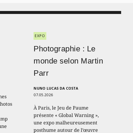
EXPO
Photographie : Le
monde selon Martin
Parr
NUNO LUCAS DA COSTA
07.05.2026
nes
photos
À Paris, le Jeu de Paume
présente « Global Warning »,
hamp
une expo malheureusement
 une
posthume autour de l’œuvre