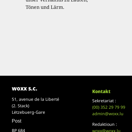
Tönen und Lärm.
woxx s.c.
Kontakt
51, avenue de la Liberté
Sekretariat :
(2. Stack)
(00)
352 29 79 99
Lëtzebuerg-Gare
admin@woxx.lu
Post
Redaktioun :
BP 684
woxx@woxx.lu