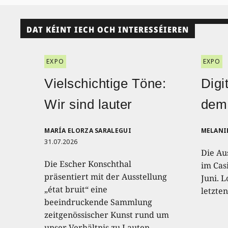
DAT KÉINT IECH OCH INTERESSÉIEREN
EXPO
EXPO
Vielschichtige Töne:
Digi
Wir sind lauter
dem
MARÍA ELORZA SARALEGUI
MELANI
31.07.2026
Die Au
Die Escher Konschthal
im Casi
präsentiert mit der Ausstellung
Juni. L
„état bruit“ eine
letzte
beeindruckende Sammlung
zeitgenössischer Kunst rund um
unser Verhältnis zu Lauten,