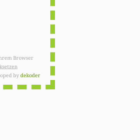
ksetzen
loped by
dekoder