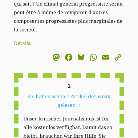
qui sait ? Un climat général progressiste serait
peut-être à même de revigorer d’autres
composantes progressistes plus marginales de
la société.
Détails.
Mastodon
Facebook
Bluesky
WhatsA
Email
Co
Li
1
Sie haben schon 1 Artikel der woxx
gelesen.
↑
Unser kritischer Journalismus ist für
alle kostenlos verfügbar. Damit das so
bleibt, brauchen wir Ihre Hilfe. Sie