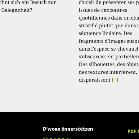
ohnt sich ein Besuch zur
choisit de présenter ses 
n Gelegenheit?
issues de rencontres
quotidiennes dans un c
stratifié plutôt que dans
séquence linéaire. Des
fragments d’images susp
dans l’espace se chevauc
s’obscurcissent partielle
Des silhouettes, des objet
des textures interfèrent,
disparaissent
[+]
D’woxx ënnerstëtzen
PDF 
Abonnements