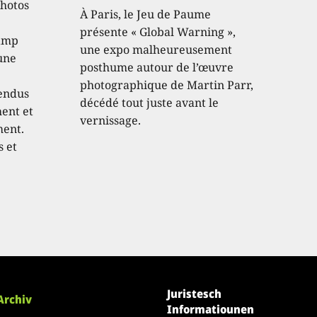
photos
À Paris, le Jeu de Paume
présente « Global Warning »,
hamp
une expo malheureusement
 une
posthume autour de l’œuvre
photographique de Martin Parr,
endus
décédé tout juste avant le
hent et
vernissage.
ment.
s et
Juristesch
Archiv
Informatiounen