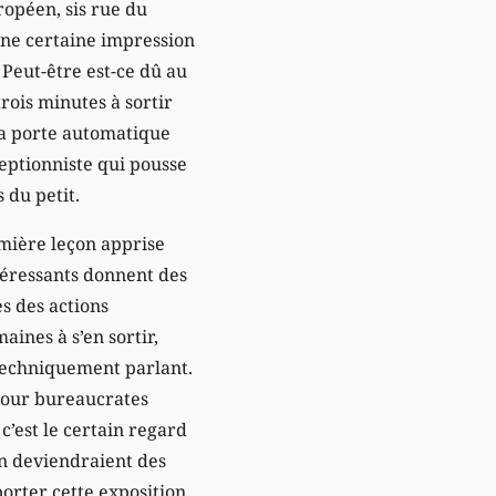
ropéen, sis rue du
ne certaine impression
 Peut-être est-ce dû au
rois minutes à sortir
la porte automatique
éceptionniste qui pousse
 du petit.
remière leçon apprise
téressants donnent des
s des actions
ines à s’en sortir,
techniquement parlant.
 pour bureaucrates
c’est le certain regard
non deviendraient des
orter cette exposition