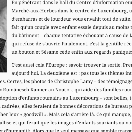
En pénétrant dans le hall du Centre d’information eu
Marché-aux-Herbes dans le centre de Luxembourg, u
d’embarras et de lourdeur vous envahit tout de suite.
fait qu’un couple avec enfant essaie depuis au moins t
du bâtiment – chaque tentative échouant à cause de 
qui refuse de s’ouvrir. Finalement, c’est la gentille r
un bouton et Sésame cède enfin aux regards paniqués
C’est aussi cela l’Europe : savoir trouver la sortie. P
aujourd’hui. La deuxième est : pas tous les thèmes in
tes. Certes, les photos de Christophe Lamy – des témoignage
« Rumänesch Kanner an Nout » -, qui aide des familles rouma
doption d’enfants roumains au Luxembourg – sont belles, 
en cadrées, elles feraient de bonnes décorations de bureau
her leur « goodwill ». Mais cela s’arrête là. Ce qui manque, 
tallise et qui ferait que les images d’enfants souriants ou 
 d’humanité. Alors que le seul message que semble transp