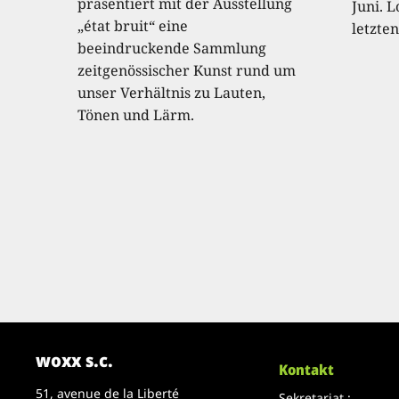
präsentiert mit der Ausstellung
Juni. L
„état bruit“ eine
letzte
beeindruckende Sammlung
zeitgenössischer Kunst rund um
unser Verhältnis zu Lauten,
Tönen und Lärm.
woxx s.c.
Kontakt
51, avenue de la Liberté
Sekretariat :