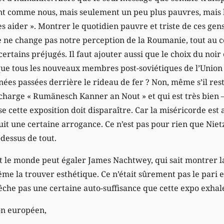
 sont comme nous, mais seulement un peu plus pauvres, ma
 aider ». Montrer le quotidien pauvre et triste de ces gens 
e ne change pas notre perception de la Roumanie, tout au c
certains préjugés. Il faut ajouter aussi que le choix du noir 
que tous les nouveaux membres post-soviétiques de l’Unio
nnées passées derrière le rideau de fer ? Non, même s’il res
 charge « Rumänesch Kanner an Nout » et qui est très bien –
 cette exposition doit disparaître. Car la miséricorde est
uit une certaine arrogance. Ce n’est pas pour rien que Niet
dessus de tout.
out le monde peut égaler James Nachtwey, qui sait montrer l
me la trouver esthétique. Ce n’était sûrement pas le pari 
che pas une certaine auto-suffisance que cette expo exhal
on européen,