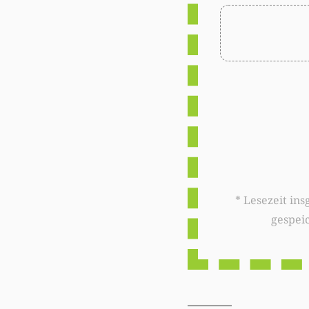
* Lesezeit insgesamt auf woxx.lu: 
gespei