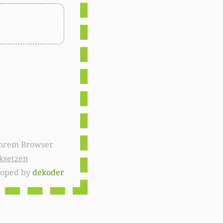
ksetzen
loped by
dekoder