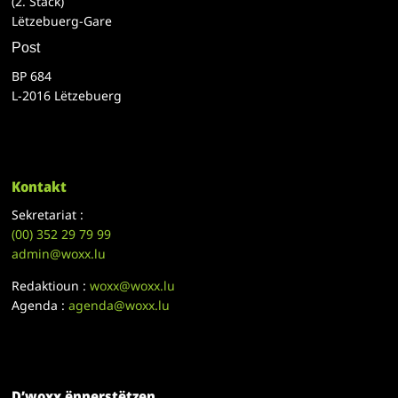
(2. Stack)
Lëtzebuerg-Gare
Post
BP 684
L-2016 Lëtzebuerg
Kontakt
Sekretariat :
(00)
352 29 79 99
admin@woxx.lu
Redaktioun :
woxx@woxx.lu
Agenda :
agenda@woxx.lu
D’woxx ënnerstëtzen