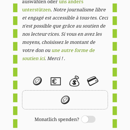
auswählen oder
uns anders
unterstützen
.
Notre journalisme libre
et engagé est accessible à tous·tes. Ceci
n'est possible que grâce au soutien de
nos lecteur·rices. Si vous en avez les
moyens, choisissez le montant de
votre don ou
une autre forme de
soutien ici
. Merci ! .
🪙
💶
💰
💳
🪙
Monatlich spenden?
Switch