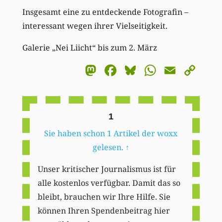
Insgesamt eine zu entdeckende Fotografin –
interessant wegen ihrer Vielseitigkeit.
Galerie „Nei Liicht“ bis zum 2. März
Mastodon
Facebook
Bluesky
WhatsA
Email
Co
Li
1
Sie haben schon 1 Artikel der woxx
gelesen.
↑
Unser kritischer Journalismus ist für
alle kostenlos verfügbar. Damit das so
bleibt, brauchen wir Ihre Hilfe. Sie
können Ihren Spendenbeitrag hier