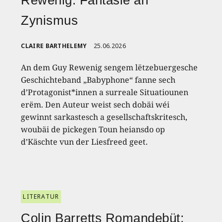
Rewenig: Fantasie an
Zynismus
CLAIRE BARTHELEMY
25.06.2026
An dem Guy Rewenig sengem lëtzebuergesche
Geschichteband „Babyphone“ fanne sech
d’Protagonist*innen a surreale Situatiounen
erëm. Den Auteur weist sech dobäi wéi
gewinnt sarkastesch a gesellschaftskritesch,
woubäi de pickegen Toun heiansdo op
d’Käschte vun der Liesfreed geet.
LITERATUR
Colin Barretts Romandebüt: