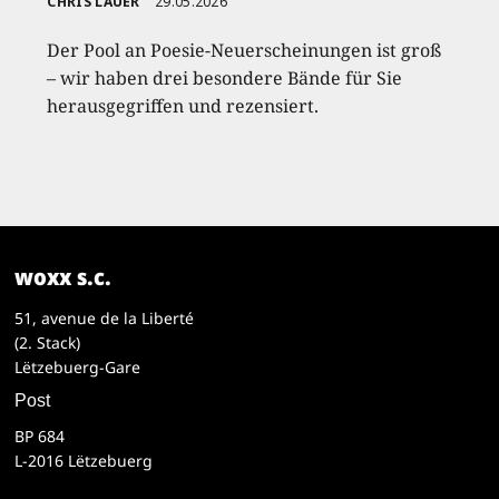
CHRIS LAUER
29.05.2026
Der Pool an Poesie-Neuerscheinungen ist groß
– wir haben drei besondere Bände für Sie
herausgegriffen und rezensiert.
woxx s.c.
51, avenue de la Liberté
(2. Stack)
Lëtzebuerg-Gare
Post
BP 684
L-2016 Lëtzebuerg