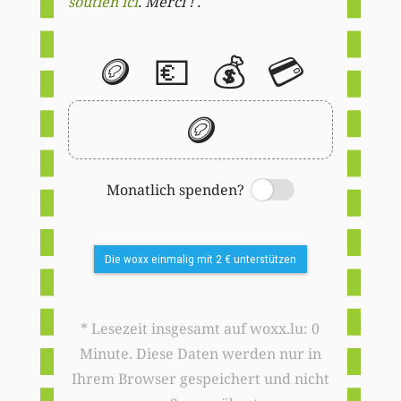
soutien ici
. Merci ! .
🪙
💶
💰
💳
🪙
Monatlich spenden?
Switch
Die woxx einmalig mit 2 € unterstützen
* Lesezeit insgesamt auf woxx.lu: 0
Minute. Diese Daten werden nur in
Ihrem Browser gespeichert und nicht