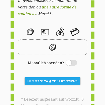
moyens, choisissez le montant de
votre don ou
une autre forme de
soutien ici
. Merci ! .
🪙
💶
💰
💳
🪙
Monatlich spenden?
Switch
Die woxx einmalig mit 2 € unterstützen
* Lesezeit insgesamt auf woxx.lu: 0