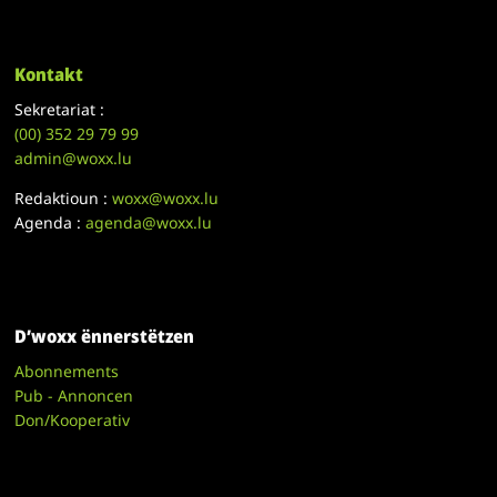
Kontakt
Sekretariat :
(00)
352 29 79 99
admin@woxx.lu
Redaktioun :
woxx@woxx.lu
Agenda :
agenda@woxx.lu
D’woxx ënnerstëtzen
Abonnements
Pub - Annoncen
Don/Kooperativ