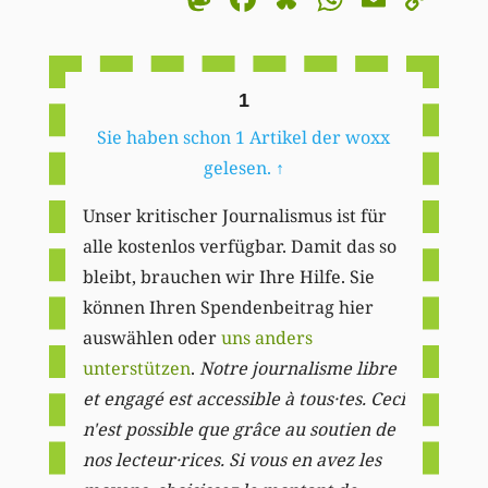
Li
1
Sie haben schon 1 Artikel der woxx
gelesen.
↑
Unser kritischer Journalismus ist für
alle kostenlos verfügbar. Damit das so
bleibt, brauchen wir Ihre Hilfe. Sie
können Ihren Spendenbeitrag hier
auswählen oder
uns anders
unterstützen
.
Notre journalisme libre
et engagé est accessible à tous·tes. Ceci
n'est possible que grâce au soutien de
nos lecteur·rices. Si vous en avez les