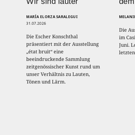
Wir sind lauter
dem
MARÍA ELORZA SARALEGUI
MELANI
31.07.2026
Die Au
Die Escher Konschthal
im Casi
präsentiert mit der Ausstellung
Juni. L
„état bruit“ eine
letzte
beeindruckende Sammlung
zeitgenössischer Kunst rund um
unser Verhältnis zu Lauten,
Tönen und Lärm.