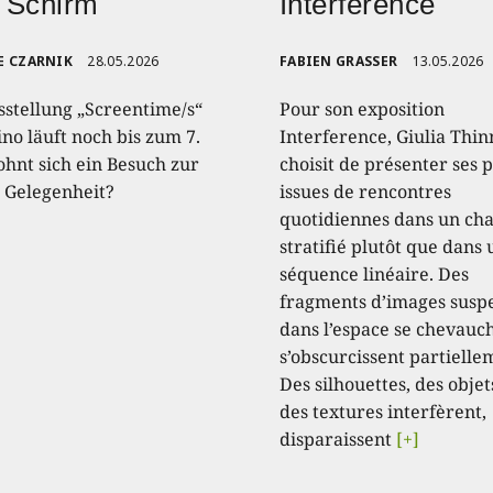
 Schirm
Interference
E CZARNIK
28.05.2026
FABIEN GRASSER
13.05.2026
sstellung „Screentime/s“
Pour son exposition
no läuft noch bis zum 7.
Interference, Giulia Thin
ohnt sich ein Besuch zur
choisit de présenter ses 
n Gelegenheit?
issues de rencontres
quotidiennes dans un c
stratifié plutôt que dans
séquence linéaire. Des
fragments d’images susp
dans l’espace se chevauc
s’obscurcissent partielle
Des silhouettes, des objet
des textures interfèrent,
disparaissent
[+]