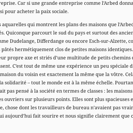
treprise. Car si une grande entreprise comme l’Arbed donn
ssi pour acheter la paix sociale.
s aquarelles qui montrent les plans des maisons que l’Arbed
és. Quiconque parcourt le sud du pays et surtout des ancien
mme Dudelange, Differdange ou encore Esch-sur-Alzette, con
s pâtés hermétiquement clos de petites maisons identiques.
eur propre axe et striés d’une multitude de petits chemins 
ssent. C’est tout de même une expérience un peu spéciale d
a maison du voisin est exactement la même que la vôtre. Cel
la solidarité – tout le monde est à la même échelle. Pourtant,
ait pas pensé à la société en termes de classes : les maison
es ouvriers sur plusieurs points. Elles sont plus spacieuses 
, chose dont les travailleurs de bureau n’avaient pas vraim
qui aujourd’hui fait sourire et nous signifie clairement que 