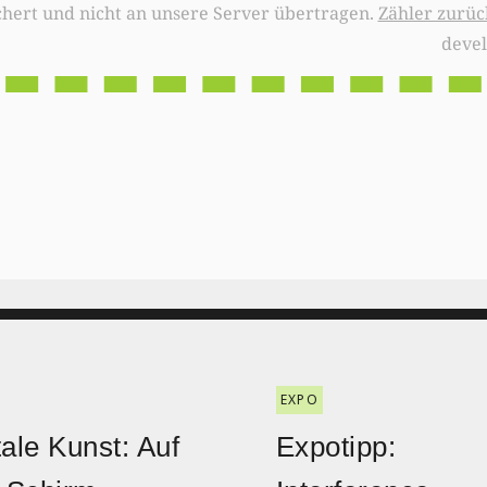
chert und nicht an unsere Server übertragen.
Zähler zurüc
deve
EXPO
tale Kunst: Auf
Expotipp: