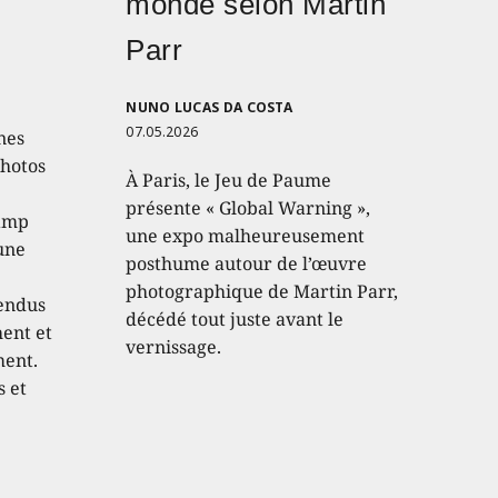
monde selon Martin
Parr
NUNO LUCAS DA COSTA
07.05.2026
nes
photos
À Paris, le Jeu de Paume
présente « Global Warning »,
hamp
une expo malheureusement
 une
posthume autour de l’œuvre
photographique de Martin Parr,
endus
décédé tout juste avant le
hent et
vernissage.
ment.
s et