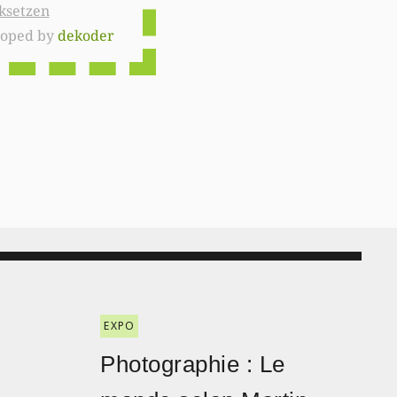
ksetzen
loped by
dekoder
EXPO
Photographie : Le