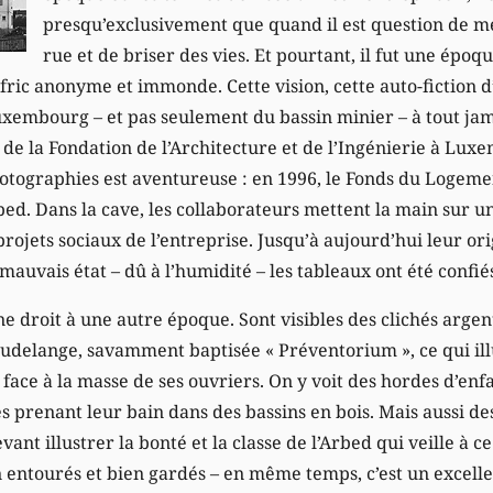
presqu’exclusivement que quand il est question de me
rue et de briser des vies. Et pourtant, il fut une époq
fric anonyme et immonde. Cette vision, cette auto-fiction d
uxembourg – et pas seulement du bassin minier – à tout jam
de la Fondation de l’Architecture et de l’Ingénierie à Luxe
hotographies est aventureuse : en 1996, le Fonds du Logem
bed. Dans la cave, les collaborateurs mettent la main sur u
 projets sociaux de l’entreprise. Jusqu’à aujourd’hui leur or
 mauvais état – dû à l’humidité – les tableaux ont été confié
 droit à une autre époque. Sont visibles des clichés argent
Dudelange, savamment baptisée « Préventorium », ce qui ill
 face à la masse de ses ouvriers. On y voit des hordes d’enf
lles prenant leur bain dans des bassins en bois. Mais aussi d
nt illustrer la bonté et la classe de l’Arbed qui veille à ce
en entourés et bien gardés – en même temps, c’est un excell