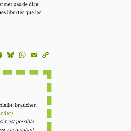
permet pas de dire
es libertés que les
astodon
Facebook
Bluesky
WhatsApp
Email
Copy
Link
 bleibt, brauchen
anders
i n'est possible
issez le montant