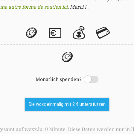
une autre forme de soutien ici
. Merci ! .
🪙
💶
💰
💳
🪙
Monatlich spenden?
Switch
Die woxx einmalig mit 2 € unterstützen
0 Minute. Diese Daten werden nur in Ihrem Browser