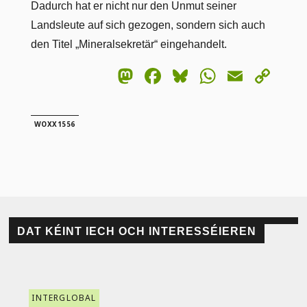
Dadurch hat er nicht nur den Unmut seiner
Landsleute auf sich gezogen, sondern sich auch
den Titel „Mineralsekretär“ eingehandelt.
Mastodon
Facebook
Bluesky
WhatsA
Email
Co
Lin
WOXX1556
DAT KÉINT IECH OCH INTERESSÉIEREN
INTERGLOBAL