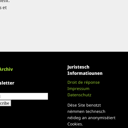
ment.
s et
Juristesch
Archiv
Informatiounen
Droit de réponse
letter
Impressum
Datenschutz
Dëse Site benotzt
nëmmen technesch
néideg an anonymiséiert
Cookies.