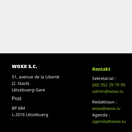
woxx s.c.
Kontakt
51, avenue de la Liberté
Sekretariat :
(2. Stack)
(00)
352 29 79 99
Lëtzebuerg-Gare
admin@woxx.lu
Post
Redaktioun :
BP 684
woxx@woxx.lu
L-2016 Lëtzebuerg
Agenda :
agenda@woxx.lu