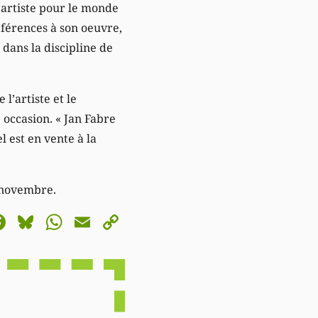
’artiste pour le monde
éférences à son oeuvre,
 dans la discipline de
 l’artiste et le
occasion. « Jan Fabre
 est en vente à la
 novembre.
astodon
Facebook
Bluesky
WhatsApp
Email
Copy
Link