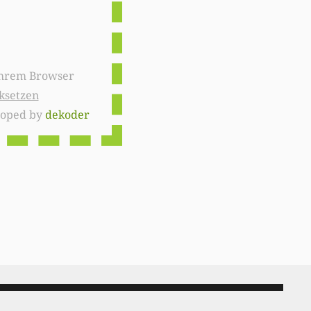
ksetzen
loped by
dekoder