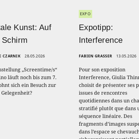
EXPO
tale Kunst: Auf
Expotipp:
 Schirm
Interference
E CZARNIK
28.05.2026
FABIEN GRASSER
13.05.2026
sstellung „Screentime/s“
Pour son exposition
no läuft noch bis zum 7.
Interference, Giulia Thin
ohnt sich ein Besuch zur
choisit de présenter ses 
n Gelegenheit?
issues de rencontres
quotidiennes dans un c
stratifié plutôt que dans
séquence linéaire. Des
fragments d’images susp
dans l’espace se chevauc