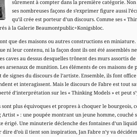
sûrement à compter dans la première catégorie. No
ses nombreuses façons de s’exprimer figure aussi l’écr
qu’il crée est porteur d’un discours. Comme ses « Thi
rés à la Galerie Beaumontpublic+Konigsbloc.
ont que des maisons ou autres constructions en miniature
e ni leur contenu, ni la façon dont ils ont été assemblés ne 
 les caves au dessus desquelles trônent des murs assortis de 
des arsenaux de munition. Les éléments de ces maisons de 
 de signes du discours de l’artiste. Ensemble, ils font offic
dent et interagissent. Mais le discours de Fabre est tout s
liberté d’interprétation sur les « Thinking Models » et peut 
s sont plus équivoques et propres à choquer le bourgeois, 
 Artist » : une poupée montrant un jeune homme, couché s
xe érigé. Une minuterie déclenche des fontaines d’un liquid
dire d’où il tient son inspiration, Jan Fabre n’y va décidé