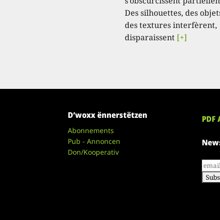
s’obscurcissent partielle
Des silhouettes, des objet
des textures interfèrent,
disparaissent
[+]
D’woxx ënnerstëtzen
PDF 
Abonnements
Pub - Annoncen
News
Don/Kooperativ