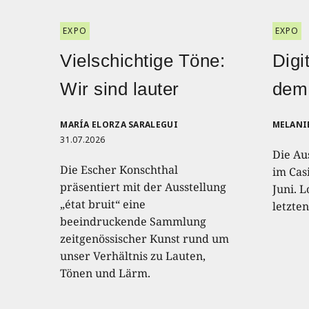
EXPO
EXPO
Vielschichtige Töne:
Digi
Wir sind lauter
dem
MARÍA ELORZA SARALEGUI
MELANI
31.07.2026
Die Au
Die Escher Konschthal
im Casi
präsentiert mit der Ausstellung
Juni. L
„état bruit“ eine
letzte
beeindruckende Sammlung
zeitgenössischer Kunst rund um
unser Verhältnis zu Lauten,
Tönen und Lärm.