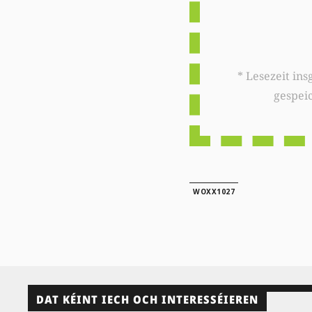
* Lesezeit insgesamt auf woxx.lu: 
gespei
WOXX1027
DAT KÉINT IECH OCH INTERESSÉIEREN