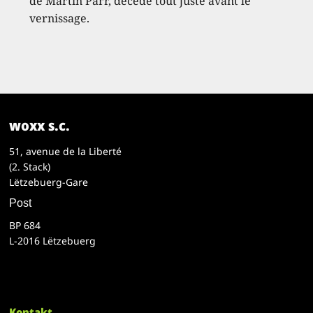
de Martin Parr, décédé tout juste avant le
vernissage.
woxx s.c.
51, avenue de la Liberté
(2. Stack)
Lëtzebuerg-Gare
Post
BP 684
L-2016 Lëtzebuerg
Kontakt