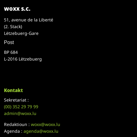
woxx s.c.
51, avenue de la Liberté
(2. Stack)
Lëtzebuerg-Gare
Post
BP 684
L-2016 Lëtzebuerg
Kontakt
Sekretariat :
(00)
352 29 79 99
admin@woxx.lu
Redaktioun :
woxx@woxx.lu
Agenda :
agenda@woxx.lu