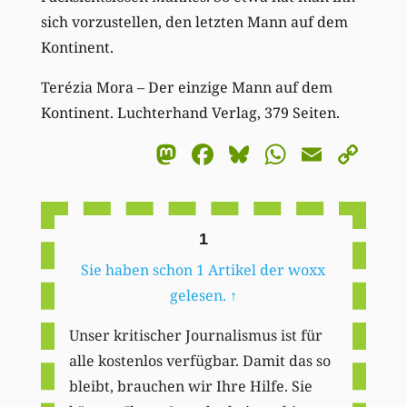
sich vorzustellen, den letzten Mann auf dem
Kontinent.
Terézia Mora – Der einzige Mann auf dem
Kontinent. Luchterhand Verlag, 379 Seiten.
Mastodon
Facebook
Bluesky
WhatsA
Email
Co
Li
1
Sie haben schon 1 Artikel der woxx
gelesen.
↑
Unser kritischer Journalismus ist für
alle kostenlos verfügbar. Damit das so
bleibt, brauchen wir Ihre Hilfe. Sie