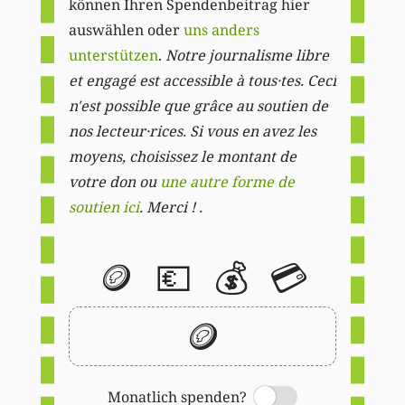
können Ihren Spendenbeitrag hier
auswählen oder
uns anders
unterstützen
.
Notre journalisme libre
et engagé est accessible à tous·tes. Ceci
n'est possible que grâce au soutien de
nos lecteur·rices. Si vous en avez les
moyens, choisissez le montant de
votre don ou
une autre forme de
soutien ici
. Merci ! .
🪙
💶
💰
💳
🪙
Monatlich spenden?
Switch