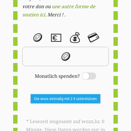
votre don ou
une autre forme de
soutien ici
. Merci ! .
🪙
💶
💰
💳
🪙
Monatlich spenden?
Switch
Die woxx einmalig mit 2 € unterstützen
* Lesezeit insgesamt auf woxx.lu: 0
Minute. Diese Daten werden nur in