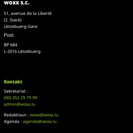
woxx s.c.
51, avenue de la Liberté
(2. Stack)
Lëtzebuerg-Gare
Post
BP 684
L-2016 Lëtzebuerg
Kontakt
Sekretariat :
(00)
352 29 79 99
admin@woxx.lu
Redaktioun :
woxx@woxx.lu
Agenda :
agenda@woxx.lu