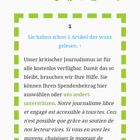
Li
1
Sie haben schon 1 Artikel der woxx
gelesen.
↑
Unser kritischer Journalismus ist für
alle kostenlos verfügbar. Damit das so
bleibt, brauchen wir Ihre Hilfe. Sie
können Ihren Spendenbeitrag hier
auswählen oder
uns anders
unterstützen
.
Notre journalisme libre
et engagé est accessible à tous·tes. Ceci
n'est possible que grâce au soutien de
nos lecteur·rices. Si vous en avez les
moyens, choisissez le montant de