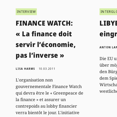
INTERVIEW
INTERGL
FINANCE WATCH:
LIBY
« La finance doit
eing
servir l’économie,
ANTON LA
pas l’inverse »
Die EU u
über mög
LISA HARMS
10.03.2011
den Bürg
dem Spie
L'organisation non
Wirtscha
gouvernementale Finance Watch
westlich
qui devra être le « Greenpeace de
la finance » et assurer un
contrepoids au lobby financier
verra bientôt le jour. L'initiative