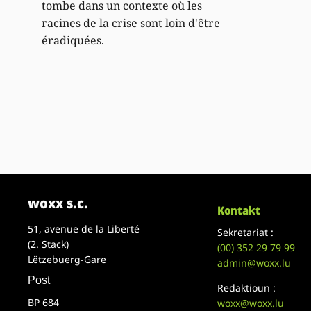
tombe dans un contexte où les
racines de la crise sont loin d'être
éradiquées.
woxx s.c.
Kontakt
51, avenue de la Liberté
Sekretariat :
(2. Stack)
(00)
352 29 79 99
Lëtzebuerg-Gare
admin@woxx.lu
Post
Redaktioun :
BP 684
woxx@woxx.lu