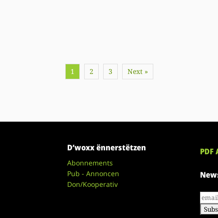
1
2
3
Next »
D’woxx ënnerstëtzen
PDF 
Abonnements
Pub - Annoncen
News
Don/Kooperativ