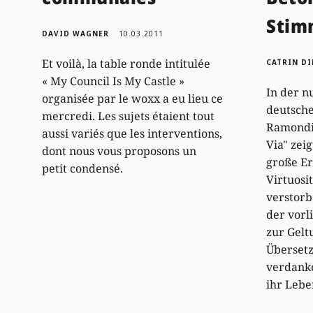
Stim
DAVID WAGNER
10.03.2011
Et voilà, la table ronde intitulée
CATRIN D
« My Council Is My Castle »
In der n
organisée par le woxx a eu lieu ce
deutsche
mercredi. Les sujets étaient tout
Ramondi
aussi variés que les interventions,
Via" zei
dont nous vous proposons un
große Er
petit condensé.
Virtuosi
verstorb
der vor
zur Gelt
Übersetz
verdanke
ihr Leb