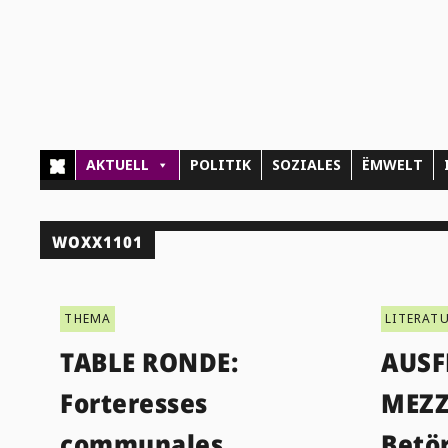
AKTUELL
POLITIK
SOZIALES
ËMWELT
WOXX1101
THEMA
LITERAT
TABLE RONDE:
AUSF
Forteresses
MEZ
communales
Betö