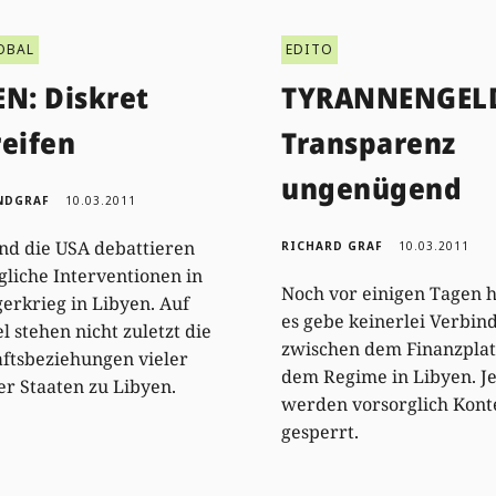
OBAL
EDITO
EN: Diskret
TYRANNENGELD
reifen
Transparenz
ungenügend
NDGRAF
10.03.2011
nd die USA debattieren
RICHARD GRAF
10.03.2011
liche Interventionen in
Noch vor einigen Tagen h
erkrieg in Libyen. Auf
es gebe keinerlei Verbin
l stehen nicht zuletzt die
zwischen dem Finanzplat
ftsbeziehungen vieler
dem Regime in Libyen. Je
er Staaten zu Libyen.
werden vorsorglich Kont
gesperrt.