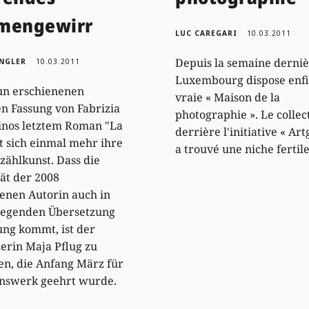
mengewirr
LUC CAREGARI
10.03.2011
Depuis la semaine derniè
INGLER
10.03.2011
Luxembourg dispose enfi
un erschienenen
vraie « Maison de la
n Fassung von Fabrizia
photographie ». Le collect
nos letztem Roman "La
derrière l'initiative « Art
gt sich einmal mehr ihre
a trouvé une niche fertile
zählkunst. Dass die
tät der 2008
enen Autorin auch in
liegenden Übersetzung
ung kommt, ist der
erin Maja Pflug zu
n, die Anfang März für
enswerk geehrt wurde.