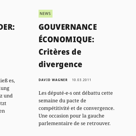
NEWS
ER:
GOUVERNANCE
ÉCONOMIQUE:
Critères de
divergence
ieß es,
DAVID WAGNER
10.03.2011
dung
Les député-e-s ont débattu cette
z und
semaine du pacte de
tzt
compétitivité et de convergence.
en
Une occasion pour la gauche
parlementaire de se retrouver.