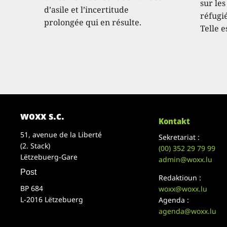
sur les
d’asile et l’incertitude
réfugié
prolongée qui en résulte.
Telle e
woxx s.c.
Kontakt
51, avenue de la Liberté
Sekretariat :
(2. Stack)
(00)
352 29 79 99
Lëtzebuerg-Gare
admin@woxx.lu
Post
Redaktioun :
BP 684
woxx@woxx.lu
L-2016 Lëtzebuerg
Agenda :
agenda@woxx.lu