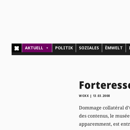
AKTUELL
POLITIK
SOZIALES
ËMWELT
Forteress
WOXX
|
13.03.2008
Dommage collatéral d’un
des contenus, le musée
apparemment, est entré