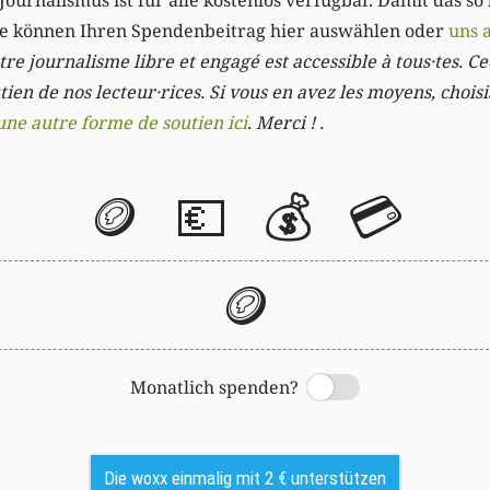
Journalismus ist für alle kostenlos verfügbar. Damit das so
Sie können Ihren Spendenbeitrag hier auswählen oder
uns 
re journalisme libre et engagé est accessible à tous·tes. Cec
ien de nos lecteur·rices. Si vous en avez les moyens, chois
une autre forme de soutien ici
. Merci ! .
🪙
💶
💰
💳
🪙
Monatlich spenden?
Switch
Die woxx einmalig mit 2 € unterstützen