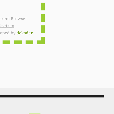
ksetzen
loped by
dekoder