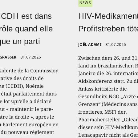
NEWS
CCDH est dans
HIV-Medikament
rôle quand elle
Profitstreben töt
ique un parti
JOËL ADAMI
31.07.2026
 GRASSER
31.07.2026
Zwischen dem 26. und 31.
fand im brasilianischen R
sidente de la Commission
Janeiro die 26. internati
ative des droits de
Aidskonferenz statt. Zu 
e (CCDH), Noémie
Anlass kritisierte die
, était parfaitement dans
Gesundheits-NGO „Ärzte
e lorsqu’elle a déclaré
Grenzen“ (Médecins sans
aut « maintenir le pare-
frontieres, MSF) den
tre la droite », après le
Pharmahersteller „Gilead
u Parlement européen en
dieser sein HIV-Medikam
 du nouveau règlement
Lenacapavir nicht als Ge