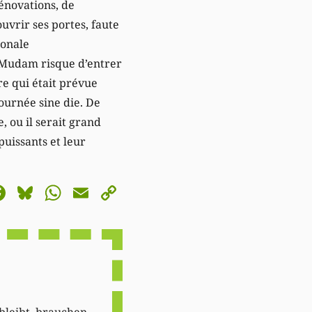
rénovations, de
uvrir ses portes, faute
ionale
u Mudam risque d’entrer
re qui était prévue
journée sine die. De
, ou il serait grand
uissants et leur
astodon
Facebook
Bluesky
WhatsApp
Email
Copy
Link