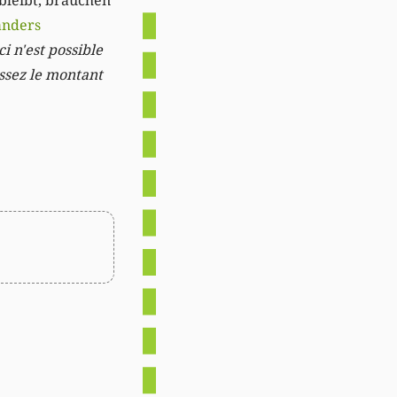
 bleibt, brauchen
anders
i n'est possible
issez le montant