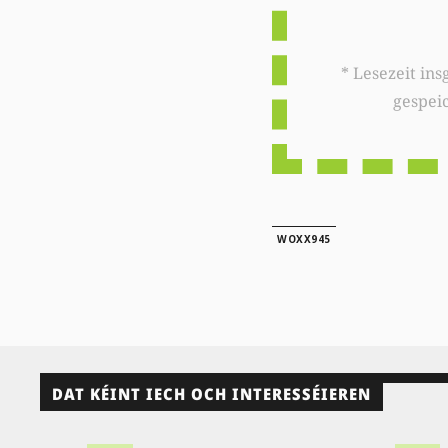
* Lesezeit insgesamt auf woxx.lu: 
gespei
WOXX945
DAT KÉINT IECH OCH INTERESSÉIEREN