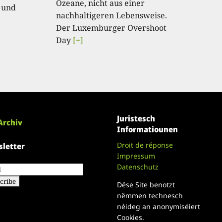
Ozeane, nicht aus einer
 und
nachhaltigeren Lebensweise.
Der Luxemburger Overshoot
Day
[+]
Juristesch
Archiv
Informatiounen
Droit de réponse
letter
Impressum
Datenschutz
Dëse Site benotzt
nëmmen technesch
néideg an anonymiséiert
Cookies.