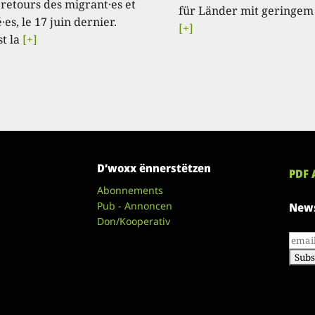
 retours des migrant·es et
für Länder mit geringem
·es, le 17 juin dernier.
[+]
st la
[+]
D’woxx ënnerstëtzen
PDF 
Abonnements
Pub - Annoncen
News
Don/Kooperativ