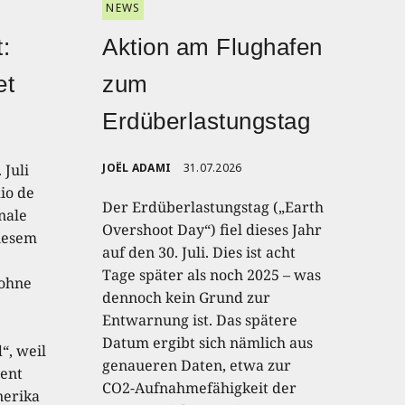
NEWS
:
Aktion am Flughafen
et
zum
Erdüberlastungstag
 Juli
JOËL ADAMI
31.07.2026
io de
Der Erdüberlastungstag („Earth
onale
Overshoot Day“) fiel dieses Jahr
diesem
auf den 30. Juli. Dies ist acht
Tage später als noch 2025 – was
 ohne
dennoch kein Grund zur
Entwarnung ist. Das spätere
Datum ergibt sich nämlich aus
“, weil
genaueren Daten, etwa zur
ent
CO2-Aufnahmefähigkeit der
nerika