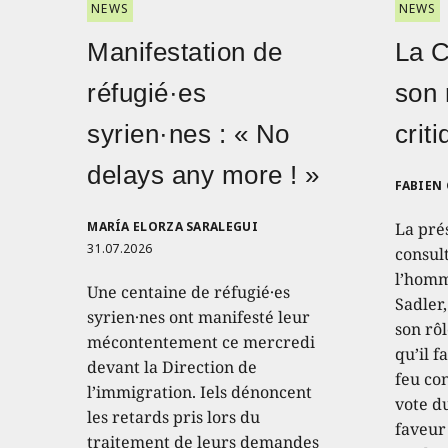
NEWS
NEWS
Manifestation de
La 
réfugié·es
son 
syrien·nes : « No
crit
delays any more ! »
FABIEN
MARÍA ELORZA SARALEGUI
La pré
31.07.2026
consult
l’homm
Une centaine de réfugié·es
Sadler
syrien·nes ont manifesté leur
son rôl
mécontentement ce mercredi
qu’il f
devant la Direction de
feu con
l’immigration. Iels dénoncent
vote d
les retards pris lors du
faveur
traitement de leurs demandes