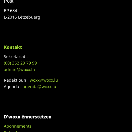
Post
BP 684
L-2016 Lëtzebuerg
Kontakt
Sekretariat :
(00)
352 29 79 99
admin@woxx.lu
Redaktioun :
woxx@woxx.lu
Agenda :
agenda@woxx.lu
D’woxx ënnerstëtzen
Abonnements