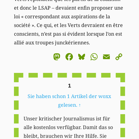
et donc le LSAP – devaient enfin proposer une
loi « correspondant aux aspirations de la
société ». Ce qui, et les Verts devraient en être
conscients, n’est pas si évident lorsque l’on est
allié aux troupes junckériennes.
Mastodon
Facebook
Bluesky
WhatsA
Email
Co
Li
1
Sie haben schon 1 Artikel der woxx
gelesen.
↑
Unser kritischer Journalismus ist für
alle kostenlos verfügbar. Damit das so
bleibt, brauchen wir Ihre Hilfe. Sie