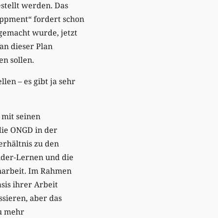
stellt werden. Das
oppment“ fordert schon
gemacht wurde, jetzt
an dieser Plan
n sollen.
en – es gibt ja sehr
 mit seinen
die ONGD in der
erhältnis zu den
der-Lernen und die
narbeit. Im Rahmen
sis ihrer Arbeit
sieren, aber das
zu mehr