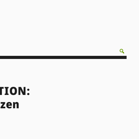
TION:
nzen