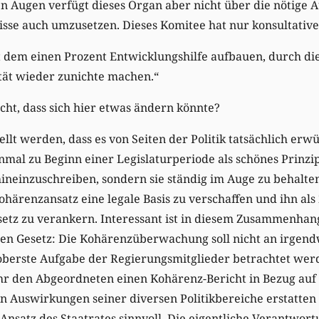
n Augen verfügt dieses Organ aber nicht über die nötige Au
se auch umzusetzen. Dieses Komitee hat nur konsultative
t dem einen Prozent Entwicklungshilfe aufbauen, durch di
ität wieder zunichte machen.“
icht, dass sich hier etwas ändern könnte?
llt werden, dass es von Seiten der Politik tatsächlich erwü
inmal zu Beginn einer Legislaturperiode als schönes Prinzip
ineinzuschreiben, sondern sie ständig im Auge zu behalte
ohärenzansatz eine legale Basis zu verschaffen und ihn als
etz zu verankern. Interessant ist in diesem Zusammenhan
uen Gesetz: Die Kohärenzüberwachung soll nicht an irgen
 oberste Aufgabe der Regierungsmitglieder betrachtet werd
r den Abgeordneten einen Kohärenz-Bericht in Bezug auf 
n Auswirkungen seiner diversen Politikbereiche erstatten
 Ansatz des Staatrates sinnvoll. Die eigentliche Verantwort