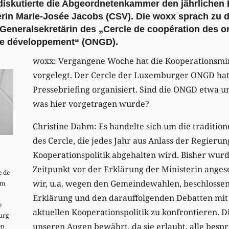
skutierte die Abgeordnetenkammer den jährlichen 
rin Marie-Josée Jacobs (CSV). Die woxx sprach zu d
 Generalsekretärin des „Cercle de coopération des o
e développement“ (ONGD).
woxx: Vergangene Woche hat die Kooperationsmini
vorgelegt. Der Cercle der Luxemburger ONGD hat
Pressebriefing organisiert. Sind die ONGD etwa u
was hier vorgetragen wurde?
Christine Dahm: Es handelte sich um die traditio
des Cercle, die jedes Jahr aus Anlass der Regieru
Kooperationspolitik abgehalten wird. Bisher wurd
Zeitpunkt vor der Erklärung der Ministerin anges
e de
wir, u.a. wegen den Gemeindewahlen, beschlossen,
em
Erklärung und den darauffolgenden Debatten mit
e
aktuellen Kooperationspolitik zu konfrontieren. Di
urg
unseren Augen bewährt, da sie erlaubt, alle besp
en