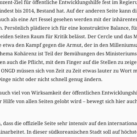
Prozent-Ziel für öffentliche Entwicklungshilfe fest im Reg
indest bis 2014, Bestand hat. Auf der anderen Seite kann di
uch als eine Art Fessel gesehen werden mit der inhärente
n. Persönlich plädiere ich für eine konstruktive Balance, fü
iden Seiten Raum für Kritik belässt. Der Cercle und das M
wie etwa den Kampf gegen die Armut, der in den Milleniums
hema Kohärenz ist Teil der Bemühungen des Ministeriums.
ben auch die Pflicht, mit dem Finger auf die Stellen zu zeig
 ONGD müssen sich von Zeit zu Zeit etwas lauter zu Wort 
Dinge nicht oder nicht schnell genug ändern.
uch viel von Wirksamkeit der öffentlichen Entwicklungshi
ilfe von allen Seiten gelobt wird – bewegt sich hier auch 
ass die offizielle Seite sehr intensiv auf den internation
arbeitet. In dieser südkoreanischen Stadt soll auf höchs