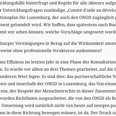
klungshilfe hinterfragt und Regeln für alle Akteure aufge
r Entwicklungsfragen zuständige „Comité d’aide au dével
ktionsplan für Luxemburg, der auch den ONGD zugänglich 
ment gehandelt wird. Wir hoffen, dass spätestens nach Bus
damit wir sehen können, welche Vorschläge umgesetzt werde
urger Vereinigungen in Bezug auf die Wirksamkeit umstell
eilweise ohne professionelle Strukturen auskommen?
ma Effizienz im letzten Jahr in eine Phase der Konsultation
n. Es wurde vor allem an drei Themen gearbeitet, auf die 
sonderen Wert legen. Es sind dies: das partnerschaftliche V
nen und innerhalb der ONGD in Luxemburg, das Von-einan
ttens, der Respekt der Menschenrechte in dieser Zusamme
wurden Richtlinien ausgearbeitet, die von den ONGD als Ba
 Umsetzung wird natürlich nicht von heute auf morgen pas
uns in diese Richtung bewegen müssen, ist da. Der Druck 