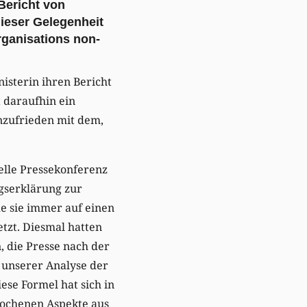
Bericht von
ieser Gelegenheit
rganisations non-
sterin ihren Bericht
 daraufhin ein
nzufrieden mit dem,
nelle Pressekonferenz
ngserklärung zur
e sie immer auf einen
etzt. Diesmal hatten
 die Presse nach der
 unserer Analyse der
ese Formel hat sich in
rochenen Aspekte aus