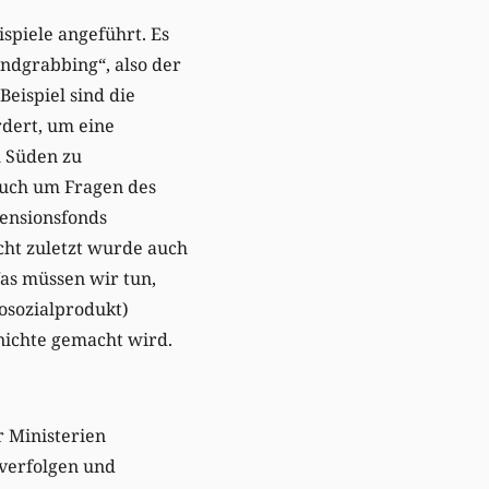
spiele angeführt. Es
ndgrabbing“, also der
eispiel sind die
dert, um eine
 Süden zu
auch um Fragen des
Pensionsfonds
cht zuletzt wurde auch
Was müssen wir tun,
osozialprodukt)
unichte gemacht wird.
r Ministerien
 verfolgen und