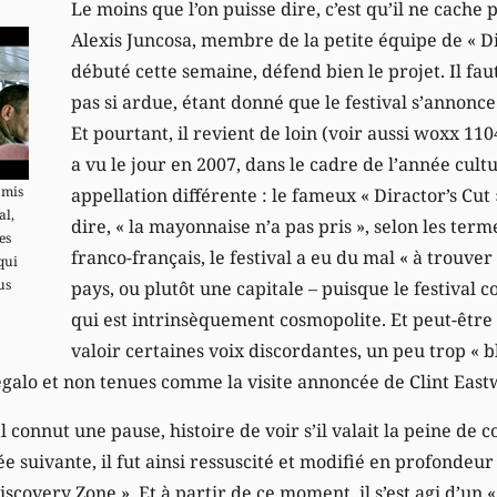
Le moins que l’on puisse dire, c’est qu’il ne cache
Alexis Juncosa, membre de la petite équipe de « D
débuté cette semaine, défend bien le projet. Il faut
pas si ardue, étant donné que le festival s’annon
Et pourtant, il revient de loin (voir aussi woxx 11
a vu le jour en 2007, dans le cadre de l’année cult
 mis
appellation différente : le fameux « Diractor’s Cu
al,
dire, « la mayonnaise n’a pas pris », selon les ter
es
franco-français, le festival a eu du mal « à trouver
qui
us
pays, ou plutôt une capitale – puisque le festiva
qui est intrinsèquement cosmopolite. Et peut-être 
valoir certaines voix discordantes, un peu trop « bli
alo et non tenues comme la visite annoncée de Clint East
al connut une pause, histoire de voir s’il valait la peine de co
ée suivante, il fut ainsi ressuscité et modifié en profondeu
 Discovery Zone ». Et à partir de ce moment, il s’est agi d’un