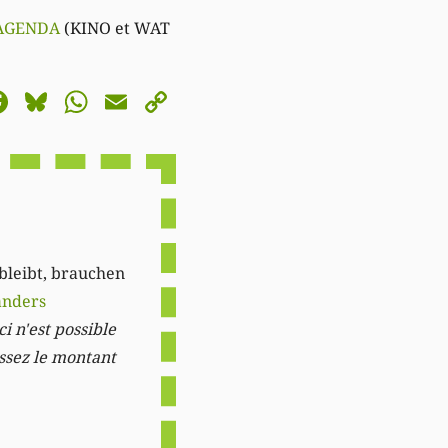
AGENDA
(KINO et WAT
astodon
Facebook
Bluesky
WhatsApp
Email
Copy
Link
 bleibt, brauchen
anders
i n'est possible
issez le montant