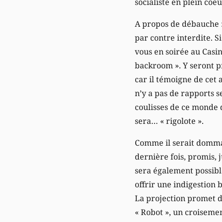
socialiste en plein coe
A propos de débauche : 
par contre interdite. S
vous en soirée au Casin
backroom ». Y seront p
car il témoigne de cet a
n’y a pas de rapports se
coulisses de ce monde d’
sera… « rigolote ».
Comme il serait dommag
dernière fois, promis, 
sera également possible
offrir une indigestion 
La projection promet d’
« Robot », un croiseme