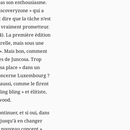
 pas son enthousiasme.
iscoveryzone » qui a
 dire que la tâche n’est
ce vraiment prometteur.
04). La première édition
urelle, mais sous une
t ». Mais bon, comment
mes de Juncosa. Trop
 sa place » dans un
l concerne Luxembourg ?
aussi, comme le firent
ng bling » et élitiste,
wood.
ntinuer, et si oui, dans
r jusqu’à en changer
 « nouveau concept »,