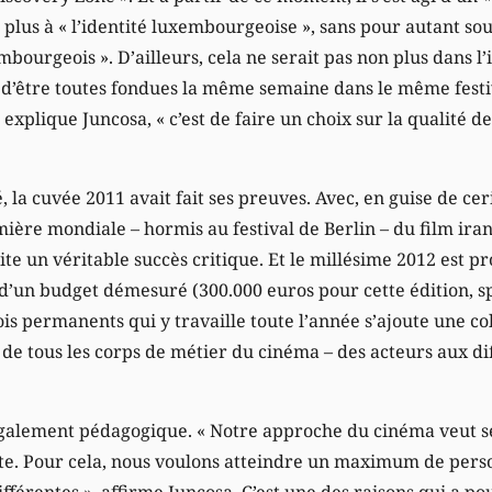
n plus à « l’identité luxembourgeoise », sans pour autant s
bourgeois ». D’ailleurs, cela ne serait pas non plus dans l
’être toutes fondues la même semaine dans le même festiva
 explique Juncosa, « c’est de faire un choix sur la qualité de
 la cuvée 2011 avait fait ses preuves. Avec, en guise de ceri
ière mondiale – hormis au festival de Berlin – du film iran
ite un véritable succès critique. Et le millésime 2012 est p
s d’un budget démesuré (300.000 euros pour cette édition, s
is permanents qui y travaille toute l’année s’ajoute une co
 de tous les corps de métier du cinéma – des acteurs aux di
galement pédagogique. « Notre approche du cinéma veut se
e. Pour cela, nous voulons atteindre un maximum de perso
fférentes », affirme Juncosa. C’est une des raisons qui a pous