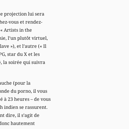
e projection lui sera
chez-vous et rendez-
 Artists in the
, l’un plutôt virtuel,
ve »), et l’autre (« Il
PG, star du X et les
, la soirée qui suivra
auche (pour la
onde du porno, il vous
té à 23 heures – de vous
ch indien se rassurent.
 dire, il s’agit de
t donc hautement