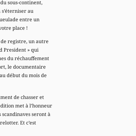
du sous-continent,
 s’éterniser au
gueulade entre un
otre place !
 de registre, un autre
nd President » qui
imes du réchauffement
ort, le documentaire
 au début du mois de
lement de chasser et
édition met à l’honneur
s scandinaves seront à
elotter. Et c’est