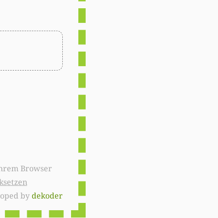
ksetzen
loped by
dekoder