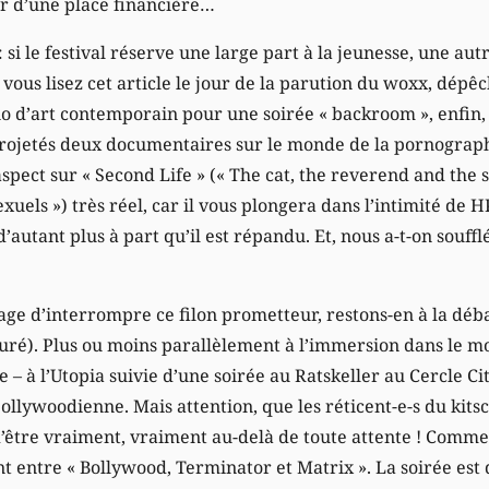
ur d’une place financière…
si le festival réserve une large part à la jeunesse, une autr
i vous lisez cet article le jour de la parution du woxx, dépê
o d’art contemporain pour une soirée « backroom », enfin, «
rojetés deux documentaires sur le monde de la pornographie
spect sur « Second Life » (« The cat, the reverend and the sla
xuels ») très réel, car il vous plongera dans l’intimité de H
autant plus à part qu’il est répandu. Et, nous a-t-on soufflé
e d’interrompre ce filon prometteur, restons-en à la déb
juré). Plus ou moins parallèlement à l’immersion dans le m
 – à l’Utopia suivie d’une soirée au Ratskeller au Cercle Ci
bollywoodienne. Mais attention, que les réticent-e-s du kits
être vraiment, vraiment au-delà de toute attente ! Comment
nt entre « Bollywood, Terminator et Matrix ». La soirée es