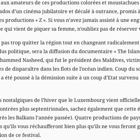
ux amateurs de ces productions colorées et moustachues 
ados d’un cinéma jubilatoire et décalé à outrance, promis à
s productions « Z ». Si vous n’avez jamais assisté à une en
qui vient de piquer sa femme, n’oubliez pas de réserver v
ne pas trop quitter la région tout en changeant radicalement
 plus politique, sera la diffusion du documentaire « The Isla
ohammed Nasheed, qui fut le président des Maldives, vict
 de disparaître dans les flots de l’océan indien. Coup du s
 a été poussé à la démission suite à un coup d’Etat survenu
s nostalgiques de l’hiver que le Luxembourg vient officiel
contrées plus septentrionales, sachez également que cette 
près les Balkans l’année passée). Quatre productions de pay
 qu’ils vous réchaufferont bien plus qu’ils ne vous feront gr
ion de ce festival.