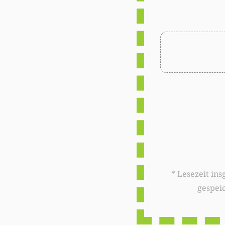
* Lesezeit insgesamt auf woxx.lu: 
gespei