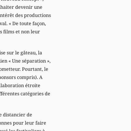
ouhaiter devenir une
’intérêt des productions
l. « De toute façon,
s films et non leur
se sur le gâteau, la
ien « Une séparation »,
rometteur. Pourtant, le
ponsors compris). A
llaboration étroite
fférentes catégories de
 distancier de
nnes pour leur faire
sé les festivaliers à