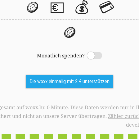
🪙
💶
💰
💳
🪙
Monatlich spenden?
Switch
Die woxx einmalig mit 2 € unterstützen
0 Minute. Diese Daten werden nur in Ihrem Browser
chert und nicht an unsere Server übertragen.
Zähler zurüc
deve