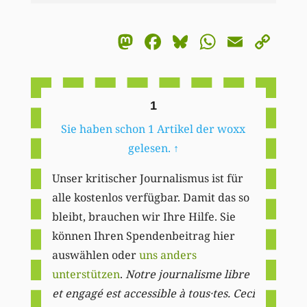
Mastodon
Facebook
Bluesky
WhatsA
Email
Co
Li
1
Sie haben schon 1 Artikel der woxx
gelesen.
↑
Unser kritischer Journalismus ist für
alle kostenlos verfügbar. Damit das so
bleibt, brauchen wir Ihre Hilfe. Sie
können Ihren Spendenbeitrag hier
auswählen oder
uns anders
unterstützen
.
Notre journalisme libre
et engagé est accessible à tous·tes. Ceci