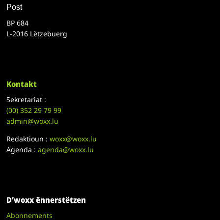
Post
BP 684
L-2016 Lëtzebuerg
Kontakt
Sekretariat :
(00)
352 29 79 99
admin@woxx.lu
Redaktioun :
woxx@woxx.lu
Agenda :
agenda@woxx.lu
D’woxx ënnerstëtzen
Abonnements