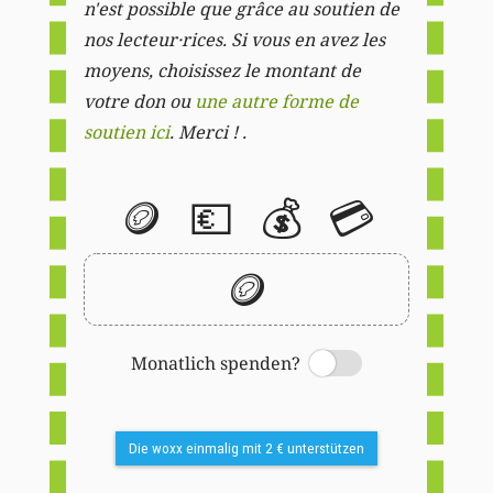
n'est possible que grâce au soutien de
nos lecteur·rices. Si vous en avez les
moyens, choisissez le montant de
votre don ou
une autre forme de
soutien ici
. Merci ! .
🪙
💶
💰
💳
🪙
Monatlich spenden?
Switch
Die woxx einmalig mit 2 € unterstützen