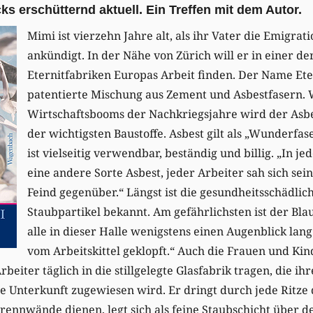
cks erschütternd aktuell. Ein Treffen mit dem Autor.
Mimi ist vierzehn Jahre alt, als ihr Vater die Emigrat
ankündigt. In der Nähe von Zürich will er in einer de
Eternitfabriken Europas Arbeit finden. Der Name Eter
patentierte Mischung aus Zement und Asbestfasern.
Wirtschaftsbooms der Nachkriegsjahre wird der Asb
der wichtigsten Baustoffe. Asbest gilt als „Wunderfas
ist vielseitig verwendbar, beständig und billig. „In je
eine andere Sorte Asbest, jeder Arbeiter sah sich se
Feind gegenüber.“ Längst ist die gesundheitsschädli
Staubpartikel bekannt. Am gefährlichsten ist der Blau
alle in dieser Halle wenigstens einen Augenblick lan
vom Arbeitskittel geklopft.“ Auch die Frauen und Ki
rbeiter täglich in die stillgelegte Glasfabrik tragen, die ih
e Unterkunft zugewiesen wird. Er dringt durch jede Ritze
Trennwände dienen, legt sich als feine Staubschicht über de