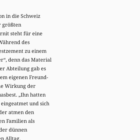
ion in die Schweiz
r größten
nit steht für eine
 Während des
estzement zu einem
er“, denn das Material
der Abteilung gab es
inem eigenen Freund-
che Wirkung der
asbest. „Ihn hatten
g eingeatmet und sich
nder atmen den
ren Familien als
 der dünnen
n Alltag.