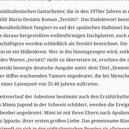
 süditalienischen Gastarbeiter, die in den 1970er Jahren in
ählt Mario Desiatis Roman „Ternitti“. Das Dialektwort beze
benähnlichkeit fungiert es auf der apulischen Halbinsel b
ie daraus hergestellten wellenförmigen Dachplatten, auch 
schäftigten werden schließlich als Ternitti bezeichnet. Die
n ist ein Höllenkreis: Wer in ihn hineingezogen wird, en
des Wortes „ternitti“ nicht zu übersetzen ist, erschien di
etzki besorgte deutsche Ausgabe unter dem Titel „Zementf
er diffus wachsenden Tumore angedeutet, die bei Menschen
iner Latenzzeit von 35-40 Jahren auftreten.
itsverlauf der Asbestose bestimmt auch den Erzählrhyth
s Mimis Jugend in der Schweiz schildert, werden die Ereig
benbei angedeutet: Mimi ist mit ihren Eltern nach Apulien
u Ippazio, ihrer ersten großen Liebe. Das gemeinsame Ki
kämpft sie sich in der süditalienischen Provinz als alleine