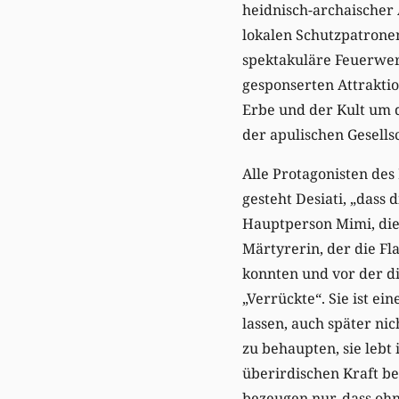
heidnisch-archaischer 
lokalen Schutzpatrone
spektakuläre Feuerwerk
gesponserten Attrakti
Erbe und der Kult um 
der apulischen Gesellsc
Alle Protagonisten des
gesteht Desiati, „dass
Hauptperson Mimi, die
Märtyrerin, der die Fl
konnten und vor der di
„Verrückte“. Sie ist ei
lassen, auch später ni
zu behaupten, sie lebt 
überirdischen Kraft be
bezeugen nur, dass ohn