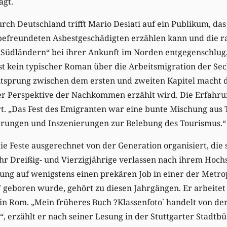
ägt.
urch Deutschland trifft Mario Desiati auf ein Publikum, da
efreundeten Asbestgeschädigten erzählen kann und die ra
Südländern“ bei ihrer Ankunft im Norden entgegenschlug, 
t kein typischer Roman über die Arbeitsmigration der Sec
itsprung zwischen dem ersten und zweiten Kapitel macht de
er Perspektive der Nachkommen erzählt wird. Die Erfahru
ert. „Das Fest des Emigranten war eine bunte Mischung aus 
rungen und Inszenierungen zur Belebung des Tourismus.“
e Feste ausgerechnet von der Generation organisiert, die 
 Dreißig- und Vierzigjährige verlassen nach ihrem Hoch
nung auf wenigstens einen prekären Job in einer der Metr
7 geboren wurde, gehört zu diesen Jahrgängen. Er arbeitet 
in Rom. „Mein früheres Buch ?Klassenfoto` handelt von de
, erzählt er nach seiner Lesung in der Stuttgarter Stadtbüc