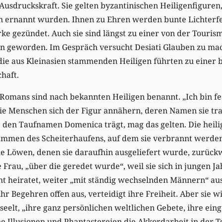
Ausdruckskraft. Sie gelten byzantinischen Heiligenfiguren,
n ernannt wurden. Ihnen zu Ehren werden bunte Lichterfe
e gezündet. Auch sie sind längst zu einer von der Touris
on geworden. Im Gespräch versucht Desiati Glauben zu mac
die aus Kleinasien stammenden Heiligen führten zu einer 
haft.
 Romans sind nach bekannten Heiligen benannt. „Ich bin fe
 die Menschen sich der Figur annähern, deren Namen sie tra
 den Taufnamen Domenica trägt, mag das gelten. Die heil
ammen des Scheiterhaufens, auf dem sie verbrannt werden 
e Löwen, denen sie daraufhin ausgeliefert wurde, zurückwi
ne Frau, „über die geredet wurde“, weil sie sich in jungen
cht heiratet, weiter „mit ständig wechselnden Männern“ au
ihr Begehren offen aus, verteidigt ihre Freiheit. Aber sie 
seelt, „ihre ganz persönlichen weltlichen Gebete, ihre ein
e Illusionen und Phantastereien die Akkordarbeit in der T