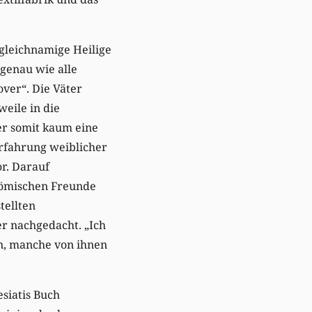
 gleichnamige Heilige
 genau wie alle
over“. Die Väter
eile in die
er somit kaum eine
Erfahrung weiblicher
or. Darauf
 römischen Freunde
tellten
er nachgedacht. „Ich
en, manche von ihnen
siatis Buch