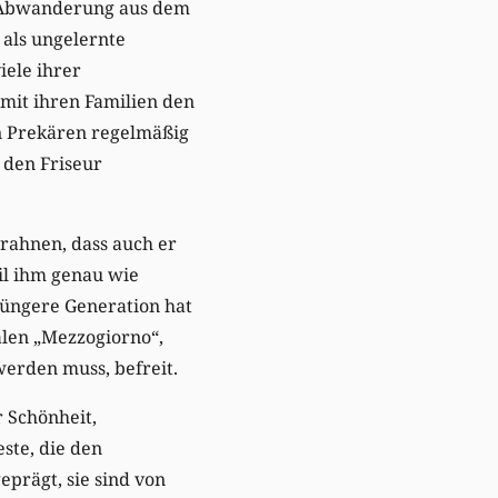
r Abwanderung aus dem
 als ungelernte
iele ihrer
 mit ihren Familien den
n Prekären regelmäßig
e den Friseur
erahnen, dass auch er
eil ihm genau wie
jüngere Generation hat
alen „Mezzogiorno“,
werden muss, befreit.
 Schönheit,
ste, die den
prägt, sie sind von