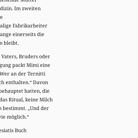
dizin. Im zweiten
ie
lige Fabrikarbeiter
ange einerseits die
n bleibt.
 Vaters, Bruders oder
igung packt Mimi eine
Wer an der Ternitti
ch enthalten.“ Davon
behauptet hatten, die
das Ritual, keine Milch
en bestimmt. „Und der
wie möglich.“
siatis Buch