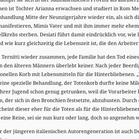
hen ist Tochter Arianna erwachsen und studiert in Rom Me
nhandlung Mitte der Neunzigerjahre wieder ein, als sich d
nifestieren, Mimis Vater und mit ihm immer mehr ehema
lkrebs sterben. Desiati führt damit eindrücklich vor, wie l
wie kurz gleichzeitig die Lebenszeit ist, die den Arbeiter
e Ternitti wieder zusammen, jede Familie hat den Tod eines
on den älteren Männern überlebt keiner. Nach jeder Beerd
ionellen Korb mit Lebensmitteln für die Hinterbliebenen. „
ine spezielle Behandlung, der Totenkorb durfte keine Mil
 ihrer Jugend schon genug getrunken, weil die Vorarbeiter 
, der sich in den Bronchien festsetzte, abzuhusten. Durch 
scheint dieser eher für die Toten als für die Hinterblieben
 eine Reise, sei sie nun kurz oder lang, doch so angenehm 
 der jüngeren italienischen Autorengeneration ist auch De