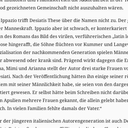
tod gezeichneten Gemeinschaft nicht auszuhalten wären.
Ippazio trifft Desiatis These über die Namen nicht zu. Der
er Manneskraft. Ippazio aber ist schwach, er konterkariert
des Romans das Bild des virilen, verführerischen „latin l
ose hingerafft, die Söhne flüchten vor Kummer und Langew
ozialisation der nachkommenden Generation spielen Männ
der abwesend oder krank sind. Prägend wirkt dagegen die 
a, Mimi und Arianna stellt der Autor drei starke Frauen v
siati. Nach der Veröffentlichung hätten ihn einige seiner
blem mit seiner Männlichkeit habe, sie seien von den darges
itiert gewesen. Er selbst hätte beim Schreiben nicht darüb
in Apulien mehrere Frauen gekannt, die allein gelebt hab
h. In vielen Familien fehlte damals der Vater.“
 der jüngeren italienischen Autorengeneration ist auch De