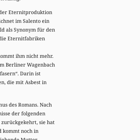
 der Eternitproduktion
ichnet im Salento ein
ald als Synonym für den
die Eternitfabriken
tkommt ihm nicht mehr.
e im Berliner Wagenbach
asern“. Darin ist
, die mit Asbest in
mus des Romans. Nach
nisse der folgenden
 zurückgekehrt, sie hat
nd kommt noch in
rziehende Mutter