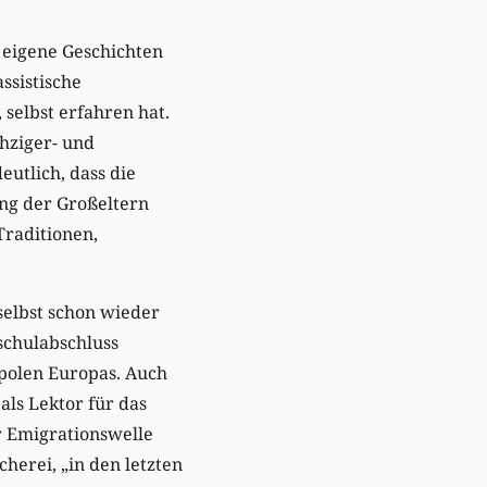
s eigene Geschichten
ssistische
selbst erfahren hat.
hziger- und
utlich, dass die
ng der Großeltern
Traditionen,
selbst schon wieder
schulabschluss
opolen Europas. Auch
als Lektor für das
r Emigrationswelle
herei, „in den letzten