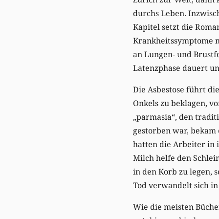
durchs Leben. Inzwisc
Kapitel setzt die Roma
Krankheitssymptome ma
an Lungen- und Brustfel
Latenzphase dauert und 
Die Asbestose führt di
Onkels zu beklagen, v
„parmasia“, den tradit
gestorben war, bekam e
hatten die Arbeiter in
Milch helfe den Schleim
in den Korb zu legen, 
Tod verwandelt sich in
Wie die meisten Bücher