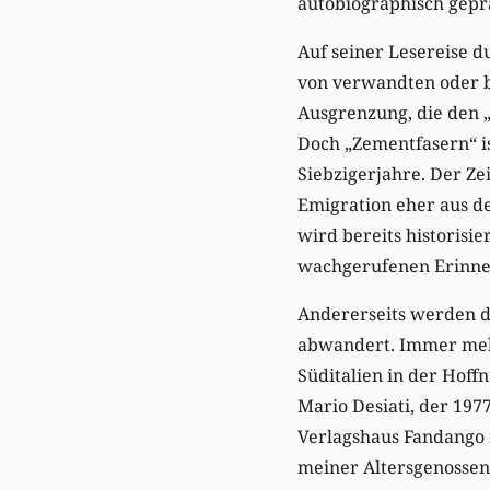
autobiographisch gepr
Auf seiner Lesereise d
von verwandten oder b
Ausgrenzung, die den „
Doch „Zementfasern“ is
Siebzigerjahre. Der Ze
Emigration eher aus d
wird bereits historisi
wachgerufenen Erinne
Andererseits werden di
abwandert. Immer mehr
Süditalien in der Hoff
Mario Desiati, der 197
Verlagshaus Fandango 
meiner Altersgenossen“