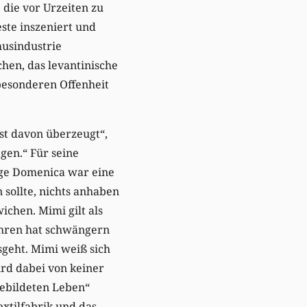
 die vor Urzeiten zu
ste inszeniert und
musindustrie
hen, das levantinische
besonderen Offenheit
st davon überzeugt“,
gen.“ Für seine
ige Domenica war eine
sollte, nichts anhaben
chen. Mimi gilt als
 Jahren hat schwängern
sgeht. Mimi weiß sich
wird dabei von keiner
gebildeten Leben“
extilfabrik und das