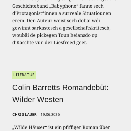
Geschichteband „Babyphone“ fanne sech
d’Protagonist*innen a surreale Situatiounen
erëm. Den Auteur weist sech dobäi wéi
gewinnt sarkastesch a gesellschaftskritesch,
woubäi de pickegen Toun heiansdo op
d’Käschte vun der Liesfreed geet.
LITERATUR
Colin Barretts Romandebüt:
Wilder Westen
CHRIS LAUER
19.06.2026
„Wilde Häuser“ ist ein pfiffiger Roman über