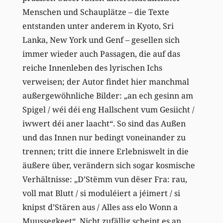
Menschen und Schauplätze – die Texte
entstanden unter anderem in Kyoto, Sri
Lanka, New York und Genf – gesellen sich
immer wieder auch Passagen, die auf das
reiche Innenleben des lyrischen Ichs
verweisen; der Autor findet hier manchmal
außergewöhnliche Bilder: „an ech gesinn am
Spigel / wéi déi eng Hallschent vum Gesiicht /
iwwert déi aner laacht“. So sind das Außen
und das Innen nur bedingt voneinander zu
trennen; tritt die innere Erlebniswelt in die
äußere über, verändern sich sogar kosmische
Verhältnisse: „D’Stëmm vun dëser Fra: rau,
voll mat Blutt / si moduléiert a jéimert / si
knipst d’Stären aus / Alles ass elo Wonn a
Muussegkeet“. Nicht zufällig scheint es an