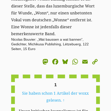
dieser Stelle, dass das luxemburgische Wort
für Wunde, „Wonn“, nur einen unbetonten
Vokal vom deutschen „Wonne“ entfernt ist.
Eine Wonne ist jedenfalls dieser
bemerkenswerte Band.
Nicolas Bouvier: „Wat baussen a wat bannen“,
Gedichter, Michikusa Publishing, Lëtzebuerg, 122
Seiten, 15 Euro
Mastodon
Facebook
Bluesky
WhatsA
Email
Co
Li
1
Sie haben schon 1 Artikel der woxx
gelesen.
↑