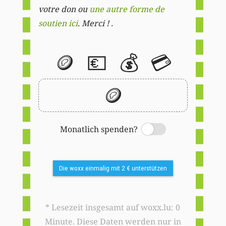
votre don ou
une autre forme de
soutien ici
. Merci ! .
🪙
💶
💰
💳
🪙
Monatlich spenden?
Switch
Die woxx einmalig mit 2 € unterstützen
* Lesezeit insgesamt auf woxx.lu: 0
Minute. Diese Daten werden nur in