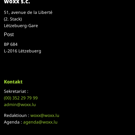
woxx s.c.
51, avenue de la Liberté
(2. Stack)
Lëtzebuerg-Gare
Post
BP 684
L-2016 Lëtzebuerg
Kontakt
Sekretariat :
(00)
352 29 79 99
admin@woxx.lu
Redaktioun :
woxx@woxx.lu
Agenda :
agenda@woxx.lu