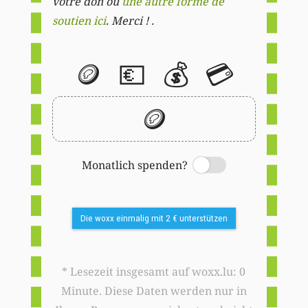
votre don ou
une autre forme de
soutien ici
. Merci ! .
🪙
💶
💰
💳
🪙
Monatlich spenden?
Switch
Die woxx einmalig mit 2 € unterstützen
* Lesezeit insgesamt auf woxx.lu: 0
Minute. Diese Daten werden nur in