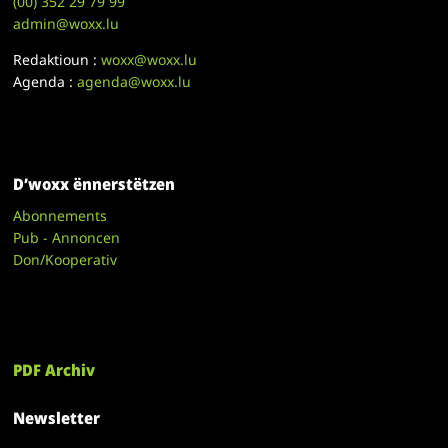
(00)
352 29 79 99
admin@woxx.lu
Redaktioun :
woxx@woxx.lu
Agenda :
agenda@woxx.lu
D’woxx ënnerstëtzen
Abonnements
Pub - Annoncen
Don/Kooperativ
PDF Archiv
Newsletter