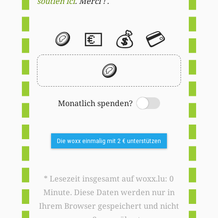
soutien ici
. Merci ! .
🪙
💶
💰
💳
🪙
Monatlich spenden?
Switch
Die woxx einmalig mit 2 € unterstützen
* Lesezeit insgesamt auf woxx.lu: 0
Minute. Diese Daten werden nur in
Ihrem Browser gespeichert und nicht