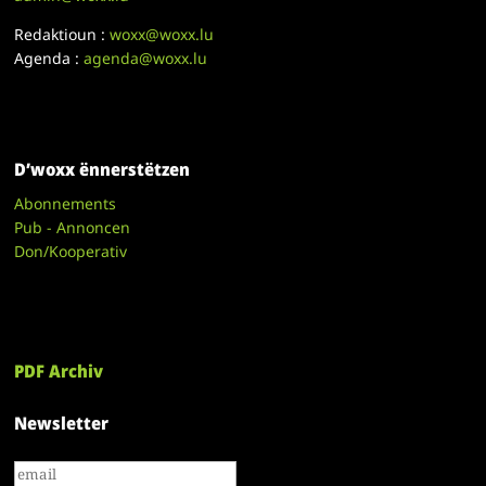
Redaktioun :
woxx@woxx.lu
Agenda :
agenda@woxx.lu
D’woxx ënnerstëtzen
Abonnements
Pub - Annoncen
Don/Kooperativ
PDF Archiv
Newsletter