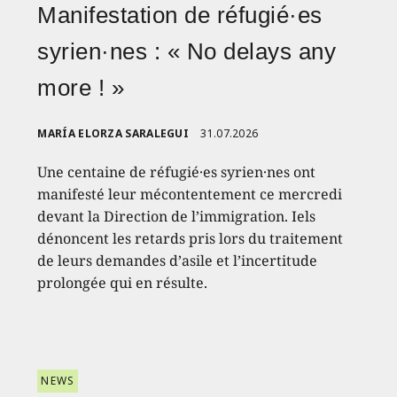
Manifestation de réfugié·es
syrien·nes : « No delays any
more ! »
MARÍA ELORZA SARALEGUI
31.07.2026
Une centaine de réfugié·es syrien·nes ont
manifesté leur mécontentement ce mercredi
devant la Direction de l’immigration. Iels
dénoncent les retards pris lors du traitement
de leurs demandes d’asile et l’incertitude
prolongée qui en résulte.
NEWS