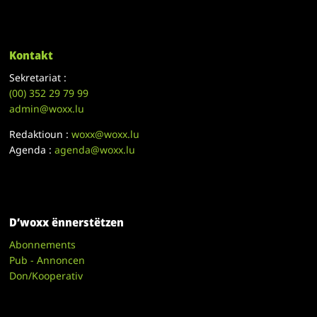
Kontakt
Sekretariat :
(00)
352 29 79 99
admin@woxx.lu
Redaktioun :
woxx@woxx.lu
Agenda :
agenda@woxx.lu
D’woxx ënnerstëtzen
Abonnements
Pub - Annoncen
Don/Kooperativ