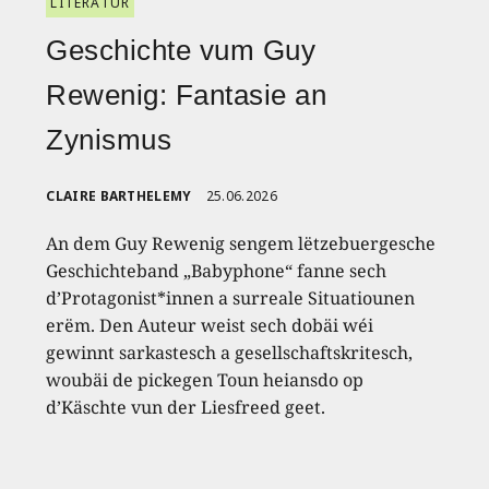
LITERATUR
Geschichte vum Guy
Rewenig: Fantasie an
Zynismus
CLAIRE BARTHELEMY
25.06.2026
An dem Guy Rewenig sengem lëtzebuergesche
Geschichteband „Babyphone“ fanne sech
d’Protagonist*innen a surreale Situatiounen
erëm. Den Auteur weist sech dobäi wéi
gewinnt sarkastesch a gesellschaftskritesch,
woubäi de pickegen Toun heiansdo op
d’Käschte vun der Liesfreed geet.