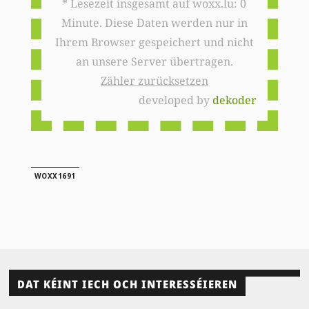
* Lesezeit insgesamt auf woxx.lu: 0
Minute. Diese Daten werden nur in
Ihrem Browser gespeichert und nicht
an unsere Server übertragen.
Zähler zurücksetzen
developed by
dekoder
WOXX1691
DAT KÉINT IECH OCH INTERESSÉIEREN