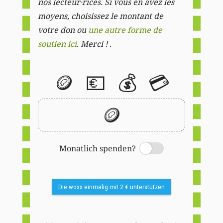
nos lecteur·rices. Si vous en avez les
moyens, choisissez le montant de
votre don ou
une autre forme de
soutien ici
. Merci ! .
🪙
💶
💰
💳
🪙
Monatlich spenden?
Switch
Die woxx einmalig mit 2 € unterstützen