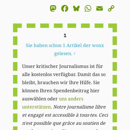
Mastodon
Facebook
Bluesky
WhatsA
Email
Co
Li
1
Sie haben schon 1 Artikel der woxx
gelesen.
↑
Unser kritischer Journalismus ist für
alle kostenlos verfügbar. Damit das so
bleibt, brauchen wir Ihre Hilfe. Sie
können Ihren Spendenbeitrag hier
auswählen oder
uns anders
unterstützen
.
Notre journalisme libre
et engagé est accessible à tous·tes. Ceci
n'est possible que grâce au soutien de