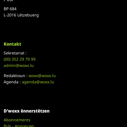
BP 684
L-2016 Lëtzebuerg
Kontakt
Sekretariat :
(00)
352 29 79 99
admin@woxx.lu
Redaktioun :
woxx@woxx.lu
Agenda :
agenda@woxx.lu
D’woxx ënnerstëtzen
Abonnements
Pub - Annoncen