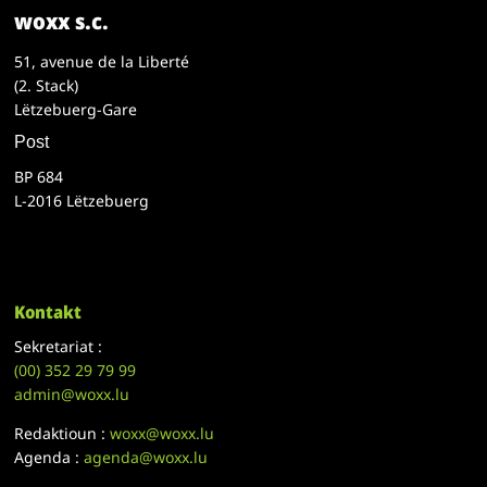
woxx s.c.
51, avenue de la Liberté
(2. Stack)
Lëtzebuerg-Gare
Post
BP 684
L-2016 Lëtzebuerg
Kontakt
Sekretariat :
(00)
352 29 79 99
admin@woxx.lu
Redaktioun :
woxx@woxx.lu
Agenda :
agenda@woxx.lu