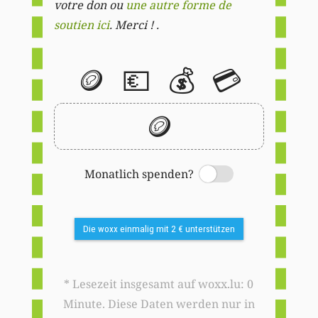
votre don ou
une autre forme de
soutien ici
. Merci ! .
🪙
💶
💰
💳
🪙
Monatlich spenden?
Switch
Die woxx einmalig mit 2 € unterstützen
* Lesezeit insgesamt auf woxx.lu: 0
Minute. Diese Daten werden nur in