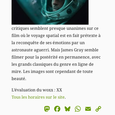
critiques semblent presque unanimes sur ce
film où le voyage spatial est en fait prétexte à
la reconquête de ses émotions par un
astronaute aguerri. Mais James Gray semble
filmer pour la postérité en permanence, avec
les grands classiques du genre en ligne de
mire. Les images sont cependant de toute
beauté.
L’évaluation du woxx : XX
Tous les horaires sur le site
.
Mastodon
Facebook
Bluesky
WhatsA
Email
Co