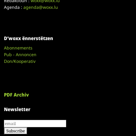
Redaktioun :
woxx@woxx.lu
Agenda :
agenda@woxx.lu
D’woxx ënnerstëtzen
Abonnements
Pub - Annoncen
Don/Kooperativ
PDF Archiv
Newsletter