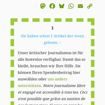
Mastodon
Facebook
Bluesky
WhatsA
Email
Co
Li
1
Sie haben schon 1 Artikel der woxx
gelesen.
↑
Unser kritischer Journalismus ist für
alle kostenlos verfügbar. Damit das so
bleibt, brauchen wir Ihre Hilfe. Sie
können Ihren Spendenbeitrag hier
auswählen oder
uns anders
unterstützen
.
Notre journalisme libre
et engagé est accessible à tous·tes. Ceci
n'est possible que grâce au soutien de