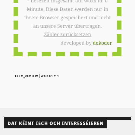
* Lesezeit insgesamt auf woxx.lu: 0
Minute. Diese Daten werden nur in
Ihrem Browser gespeichert und nicht
an unsere Server übertragen.
Zähler zurücksetzen
developed by
dekoder
|
FILM_REVIEW
WOXX1711
DAT KÉINT IECH OCH INTERESSÉIEREN