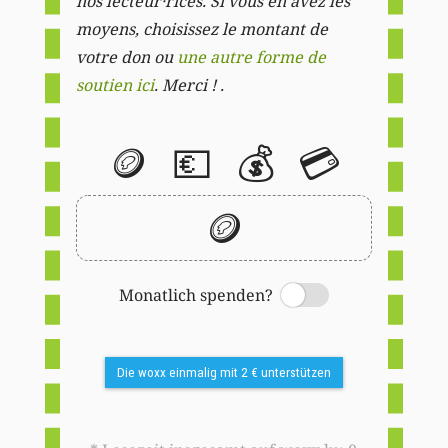
nos lecteur·rices. Si vous en avez les
moyens, choisissez le montant de
votre don ou
une autre forme de
soutien ici
. Merci ! .
🪙
💶
💰
💳
🪙
Monatlich spenden?
Switch
Die woxx einmalig mit 2 € unterstützen