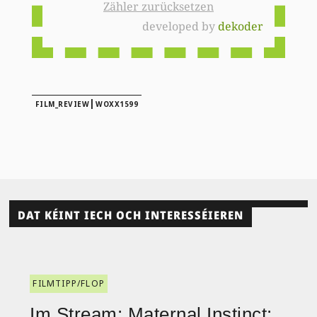
Zähler zurücksetzen
developed by
dekoder
|
FILM_REVIEW
WOXX1599
DAT KÉINT IECH OCH INTERESSÉIEREN
FILMTIPP/FLOP
Im Stream: Maternal Instinct: