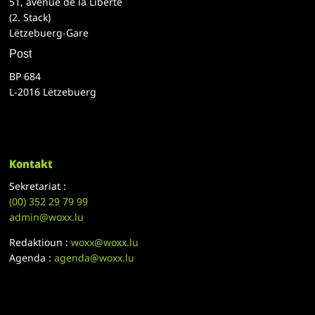
51, avenue de la Liberté
(2. Stack)
Lëtzebuerg-Gare
Post
BP 684
L-2016 Lëtzebuerg
Kontakt
Sekretariat :
(00)
352 29 79 99
admin@woxx.lu
Redaktioun :
woxx@woxx.lu
Agenda :
agenda@woxx.lu