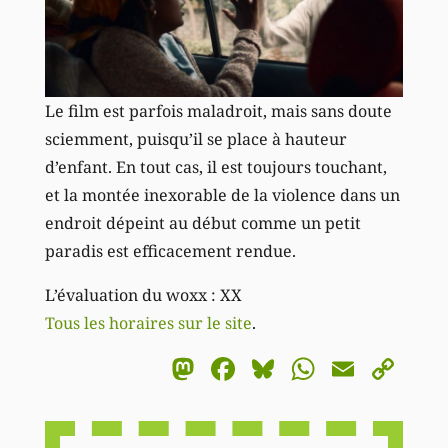
Le film est parfois maladroit, mais sans doute
sciemment, puisqu’il se place à hauteur
d’enfant. En tout cas, il est toujours touchant,
et la montée inexorable de la violence dans un
endroit dépeint au début comme un petit
paradis est efficacement rendue.
L’évaluation du woxx : XX
Tous les horaires sur le site
.
Mastodon
Facebook
Bluesky
WhatsA
Email
Co
Li