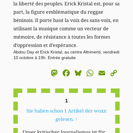
la liberté des peuples. Erick Kristal est, pour sa
part, la figure emblématique du reggae
béninois. Il porte haut la voix des sans-voix, en
utilisant la musique comme un vecteur de
mémoire, de résistance à toutes les formes
d’oppression et d’espérance.
Abdou Day et Erick Kristal, au centre Altrimenti, vendredi
10 octobre à 19h. Entrée gratuite.
Mastodon
Facebook
Bluesky
WhatsA
Email
Co
Li
1
Sie haben schon 1 Artikel der woxx
gelesen.
↑
Unser kritischer Journalismus ist für