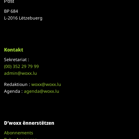
Post
BP 684
L-2016 Lëtzebuerg
Kontakt
Sekretariat :
(00)
352 29 79 99
admin@woxx.lu
Redaktioun :
woxx@woxx.lu
Agenda :
agenda@woxx.lu
D’woxx ënnerstëtzen
Abonnements