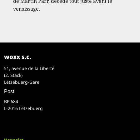
de Martin Parr, décédé tout juste avant le
vernissage.
woxx s.c.
51, avenue de la Liberté
(2. Stack)
Lëtzebuerg-Gare
Post
BP 684
L-2016 Lëtzebuerg