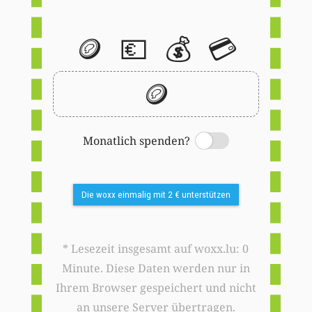
🪙
💶
💰
💳
🪙
Monatlich spenden?
Switch
Die woxx einmalig mit 2 € unterstützen
* Lesezeit insgesamt auf woxx.lu: 0
Minute. Diese Daten werden nur in
Ihrem Browser gespeichert und nicht
an unsere Server übertragen.