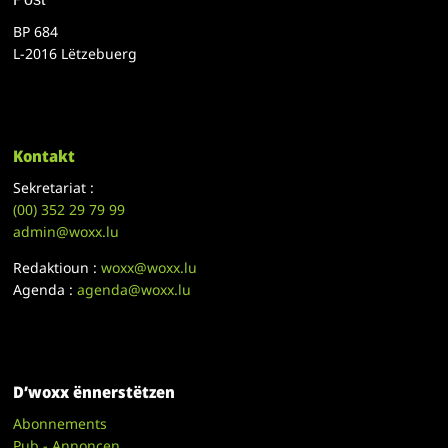
BP 684
L-2016 Lëtzebuerg
Kontakt
Sekretariat :
(00)
352 29 79 99
admin@woxx.lu
Redaktioun :
woxx@woxx.lu
Agenda :
agenda@woxx.lu
D’woxx ënnerstëtzen
Abonnements
Pub - Annoncen