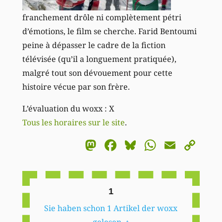
franchement drôle ni complètement pétri
d’émotions, le film se cherche. Farid Bentoumi
peine à dépasser le cadre de la fiction
télévisée (qu’il a longuement pratiquée),
malgré tout son dévouement pour cette
histoire vécue par son frère.
L’évaluation du woxx : X
Tous les horaires sur le site
.
Mastodon
Facebook
Bluesky
WhatsA
Email
Co
Li
1
Sie haben schon 1 Artikel der woxx
gelesen.
↑