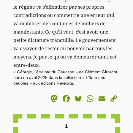
le régime va s’effondrer par ses propres
contradictions ou commettre une erreur qui
va mobiliser des centaines de milliers de
manifestants. Ce qu’il veut, c’est avoir une
petite dictature tranquille. Le gouvernement
va essayer de rester au pouvoir par tous les
moyens. Je pense qu’on va demeurer dans cet
entre-deux.
« Géorgie, l’étreinte du Caucase » de Clément Girardot,
paru en avril 2025 dans la collection « L’âme des
peuples » aux éditions Nevicata.
Mastodon
Facebook
Bluesky
WhatsA
Email
Co
Li
1