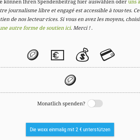
Sie können Ihren Spendenbeitrag hier auswählen oder
uns 
re journalisme libre et engagé est accessible à tous·tes. Cec
ien de nos lecteur·rices. Si vous en avez les moyens, chois
une autre forme de soutien ici
. Merci ! .
🪙
💶
💰
💳
🪙
Monatlich spenden?
Switch
Die woxx einmalig mit 2 € unterstützen