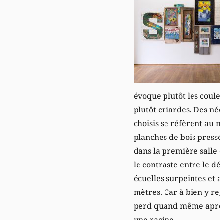
évoque plutôt les couleu
plutôt criardes. Des néo
choisis se réfèrent au n
planches de bois pressé
dans la première salle 
le contraste entre le d
écuelles surpeintes et 
mètres. Car à bien y r
perd quand même après 
une racine.