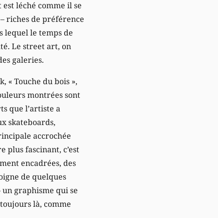
 est léché comme il se
s – riches de préférence
s lequel le temps de
té. Le street art, on
es galeries.
ck, « Touche du bois »,
 couleurs montrées sont
s que l’artiste a
eux skateboards,
principale accrochée
e plus fascinant, c’est
sement encadrées, des
loigne de quelques
– un graphisme qui se
 toujours là, comme