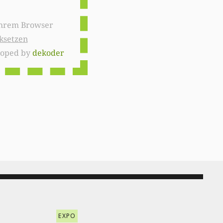
ksetzen
loped by
dekoder
EXPO