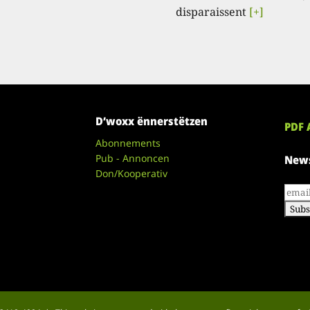
disparaissent
[+]
D’woxx ënnerstëtzen
PDF 
Abonnements
Pub - Annoncen
News
Don/Kooperativ