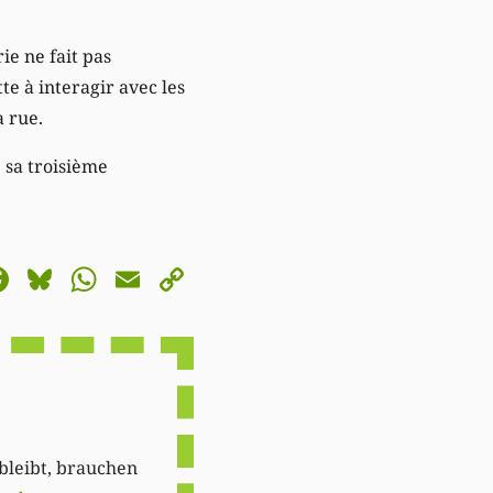
ie ne fait pas
te à interagir avec les
a rue.
 sa troisième
astodon
Facebook
Bluesky
WhatsApp
Email
Copy
Link
 bleibt, brauchen