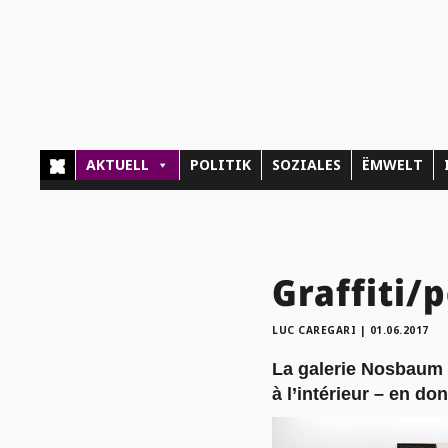
AKTUELL
POLITIK
SOZIALES
ËMWELT
Graffiti/p
LUC CAREGARI
|
01.06.2017
La galerie Nosbaum R
à l’intérieur – en do