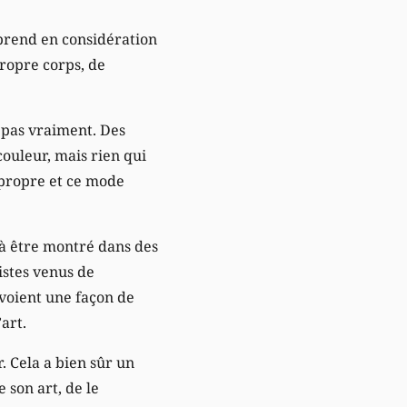
n prend en considération
propre corps, de
 pas vraiment. Des
couleur, mais rien qui
t propre et ce mode
n à être montré dans des
istes venus de
y voient une façon de
art.
r. Cela a bien sûr un
e son art, de le