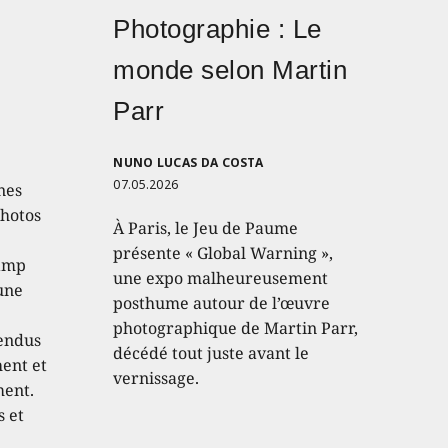
Photographie : Le
monde selon Martin
Parr
NUNO LUCAS DA COSTA
07.05.2026
nes
photos
À Paris, le Jeu de Paume
présente « Global Warning »,
hamp
une expo malheureusement
 une
posthume autour de l’œuvre
photographique de Martin Parr,
endus
décédé tout juste avant le
hent et
vernissage.
ment.
s et