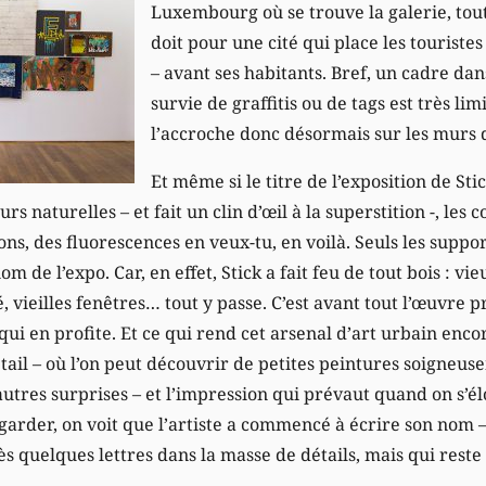
Luxembourg où se trouve la galerie, tout
doit pour une cité qui place les touriste
– avant ses habitants. Bref, un cadre dan
survie de graffitis ou de tags est très limi
l’accroche donc désormais sur les murs d
Et même si le titre de l’exposition de Sti
rs naturelles – et fait un clin d’œil à la superstition -, les
ns, des fluorescences en veux-tu, en voilà. Seuls les support
om de l’expo. Car, en effet, Stick a fait feu de tout bois : vi
, vieilles fenêtres… tout y passe. C’est avant tout l’œuvre 
qui en profite. Et ce qui rend cet arsenal d’art urbain encor
étail – où l’on peut découvrir de petites peintures soigneu
autres surprises – et l’impression qui prévaut quand on s’é
egarder, on voit que l’artiste a commencé à écrire son nom 
quelques lettres dans la masse de détails, mais qui reste