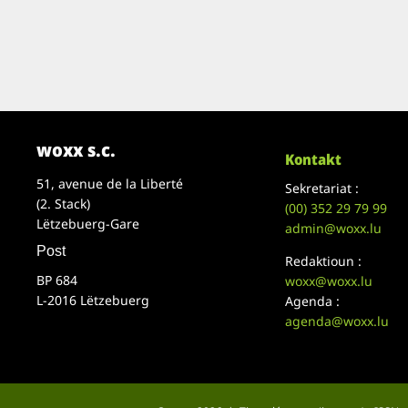
woxx s.c.
Kontakt
51, avenue de la Liberté
Sekretariat :
(2. Stack)
(00)
352 29 79 99
Lëtzebuerg-Gare
admin@woxx.lu
Post
Redaktioun :
BP 684
woxx@woxx.lu
L-2016 Lëtzebuerg
Agenda :
agenda@woxx.lu