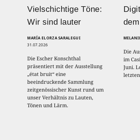
Vielschichtige Töne:
Digi
Wir sind lauter
dem
MARÍA ELORZA SARALEGUI
MELANI
31.07.2026
Die Au
Die Escher Konschthal
im Casi
präsentiert mit der Ausstellung
Juni. L
„état bruit“ eine
letzte
beeindruckende Sammlung
zeitgenössischer Kunst rund um
unser Verhältnis zu Lauten,
Tönen und Lärm.