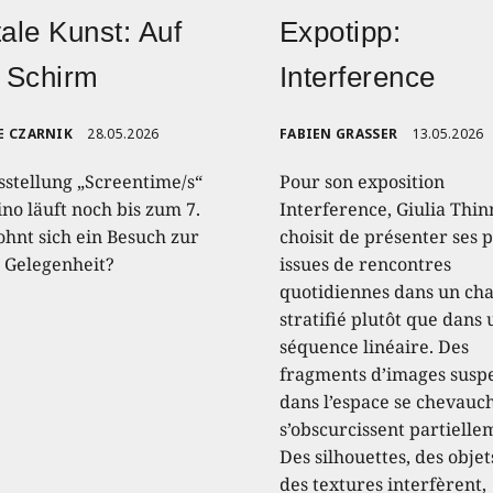
tale Kunst: Auf
Expotipp:
 Schirm
Interference
E CZARNIK
28.05.2026
FABIEN GRASSER
13.05.2026
sstellung „Screentime/s“
Pour son exposition
no läuft noch bis zum 7.
Interference, Giulia Thin
ohnt sich ein Besuch zur
choisit de présenter ses 
n Gelegenheit?
issues de rencontres
quotidiennes dans un c
stratifié plutôt que dans
séquence linéaire. Des
fragments d’images susp
dans l’espace se chevauc
s’obscurcissent partielle
Des silhouettes, des objet
des textures interfèrent,