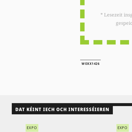
* Lesezeit insgesamt auf woxx.lu: 
gespei
WOXX1426
DAT KÉINT IECH OCH INTERESSÉIEREN
EXPO
EXPO