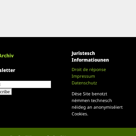
Juristesch
Archiv
Informatiounen
Droit de réponse
letter
Impressum
Datenschutz
Dëse Site benotzt
nëmmen technesch
néideg an anonymiséiert
Cookies.