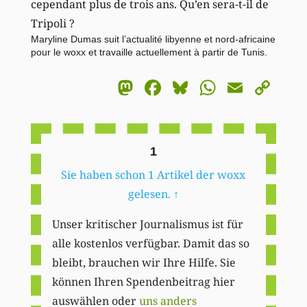
cependant plus de trois ans. Qu’en sera-t-il de
Tripoli ?
Maryline Dumas suit l’actualité libyenne et nord-africaine
pour le woxx et travaille actuellement à partir de Tunis.
Mastodon
Facebook
Bluesky
WhatsA
Email
Co
Li
1
Sie haben schon 1 Artikel der woxx
gelesen.
↑
Unser kritischer Journalismus ist für
alle kostenlos verfügbar. Damit das so
bleibt, brauchen wir Ihre Hilfe. Sie
können Ihren Spendenbeitrag hier
auswählen oder
uns anders