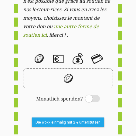
n'est possible que grâce au soutien de
nos lecteur·rices. Si vous en avez les
moyens, choisissez le montant de
votre don ou
une autre forme de
soutien ici
. Merci ! .
🪙
💶
💰
💳
🪙
Monatlich spenden?
Switch
Die woxx einmalig mit 2 € unterstützen