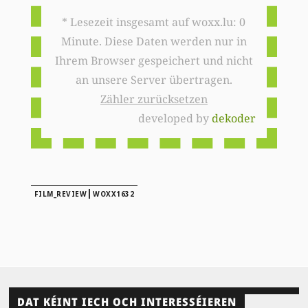
* Lesezeit insgesamt auf woxx.lu: 0
Minute. Diese Daten werden nur in
Ihrem Browser gespeichert und nicht
an unsere Server übertragen.
Zähler zurücksetzen
developed by
dekoder
|
FILM_REVIEW
WOXX1632
DAT KÉINT IECH OCH INTERESSÉIEREN