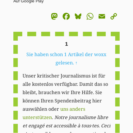
Auf Google Play
Mastodon
Facebook
Bluesky
WhatsA
Email
Co
Li
1
Sie haben schon 1 Artikel der woxx
gelesen.
↑
Unser kritischer Journalismus ist für
alle kostenlos verfügbar. Damit das so
bleibt, brauchen wir Ihre Hilfe. Sie
können Ihren Spendenbeitrag hier
auswählen oder
uns anders
unterstützen
.
Notre journalisme libre
et engagé est accessible à tous·tes. Ceci