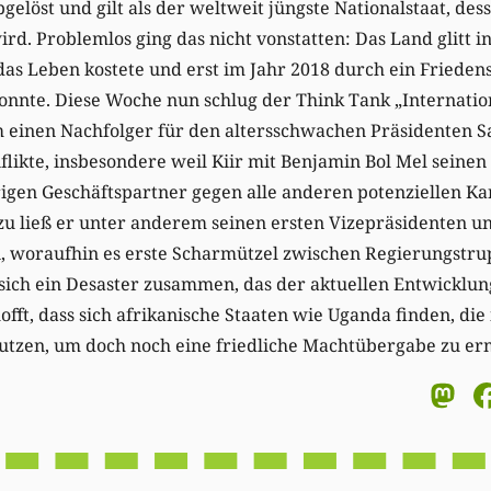
elöst und gilt als der weltweit jüngste Nationalstaat, des
rd. Problemlos ging das nicht vonstatten: Das Land glitt i
as Leben kostete und erst im Jahr 2018 durch ein Fried
nte. Diese Woche nun schlug der Think Tank „Internationa
 einen Nachfolger für den altersschwachen Präsidenten Sa
likte, insbesondere weil Kiir mit Benjamin Bol Mel seinen 
igen Geschäftspartner gegen alle anderen potenziellen K
u ließ er unter anderem seinen ersten Vizepräsidenten un
, woraufhin es erste Scharmützel zwischen Regierungst
sich ein Desaster zusammen, das der aktuellen Entwicklun
hofft, dass sich afrikanische Staaten wie Uganda finden, die
nutzen, um doch noch eine friedliche Machtübergabe zu er
M