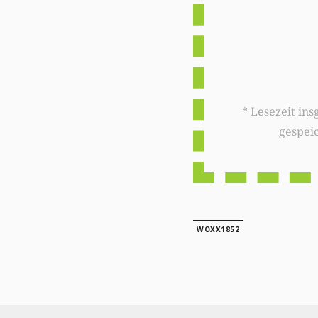
* Lesezeit insgesamt auf woxx.lu: 
gespei
WOXX1852