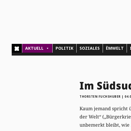
AKTUELL
POLITIK
SOZIALES
ËMWELT
Im Südsud
THORSTEN FUCHSHUBER
|
04.
Kaum jemand spricht üb
der Welt“ („Bürgerkrie
unbemerkt bleibt, wie