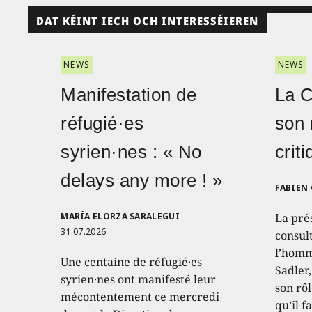
DAT KÉINT IECH OCH INTERESSÉIEREN
NEWS
NEWS
Manifestation de
La 
réfugié·es
son 
syrien·nes : « No
crit
delays any more ! »
FABIEN
MARÍA ELORZA SARALEGUI
La pré
31.07.2026
consult
l’homm
Une centaine de réfugié·es
Sadler
syrien·nes ont manifesté leur
son rôl
mécontentement ce mercredi
qu’il f