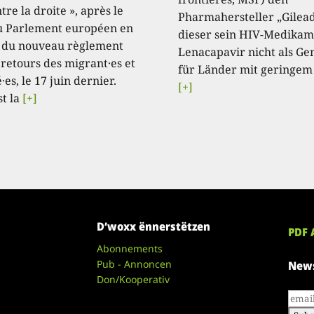
tre la droite », après le
Pharmahersteller „Gilead
u Parlement européen en
dieser sein HIV-Medikam
 du nouveau règlement
Lenacapavir nicht als Ge
 retours des migrant·es et
für Länder mit geringem
·es, le 17 juin dernier.
[+]
st la
[+]
D’woxx ënnerstëtzen
PDF 
Abonnements
Pub - Annoncen
News
Don/Kooperativ