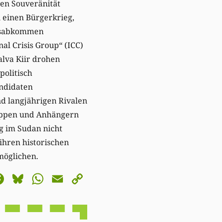
sen Souveränität
n einen Bürgerkrieg,
ensabkommen
l Crisis Group“ (ICC)
lva Kiir drohen
politisch
andidaten
d langjährigen Rivalen
ruppen und Anhängern
g im Sudan nicht
 ihren historischen
möglichen.
astodon
Facebook
Bluesky
WhatsApp
Email
Copy
Link