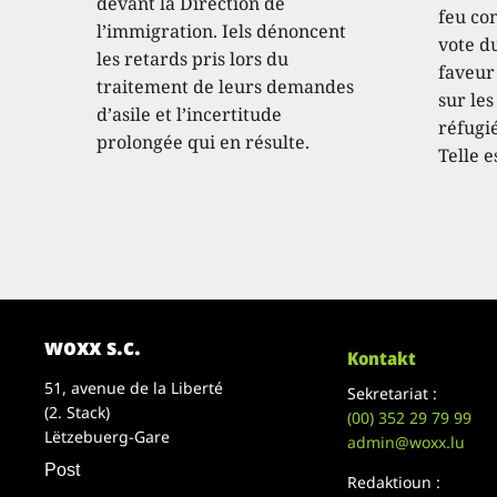
devant la Direction de
feu con
l’immigration. Iels dénoncent
vote d
les retards pris lors du
faveur
traitement de leurs demandes
sur les
d’asile et l’incertitude
réfugié
prolongée qui en résulte.
Telle e
woxx s.c.
Kontakt
51, avenue de la Liberté
Sekretariat :
(2. Stack)
(00)
352 29 79 99
Lëtzebuerg-Gare
admin@woxx.lu
Post
Redaktioun :