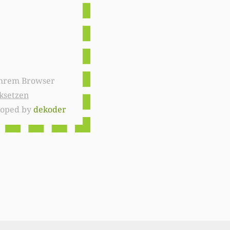
ksetzen
loped by
dekoder