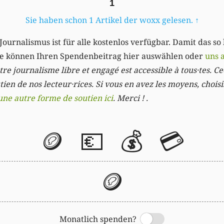
1
Sie haben schon 1 Artikel der woxx gelesen.
↑
Journalismus ist für alle kostenlos verfügbar. Damit das so
Sie können Ihren Spendenbeitrag hier auswählen oder
uns 
re journalisme libre et engagé est accessible à tous·tes. Cec
ien de nos lecteur·rices. Si vous en avez les moyens, chois
une autre forme de soutien ici
. Merci ! .
🪙
💶
💰
💳
🪙
Monatlich spenden?
Switch