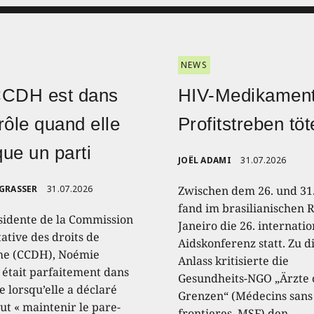
NEWS
CCDH est dans
HIV-Medikament
rôle quand elle
Profitstreben töt
ique un parti
JOËL ADAMI
31.07.2026
 GRASSER
31.07.2026
Zwischen dem 26. und 31.
fand im brasilianischen R
sidente de la Commission
Janeiro die 26. internati
ative des droits de
Aidskonferenz statt. Zu 
e (CCDH), Noémie
Anlass kritisierte die
, était parfaitement dans
Gesundheits-NGO „Ärzte
e lorsqu’elle a déclaré
Grenzen“ (Médecins sans
aut « maintenir le pare-
frontieres, MSF) den