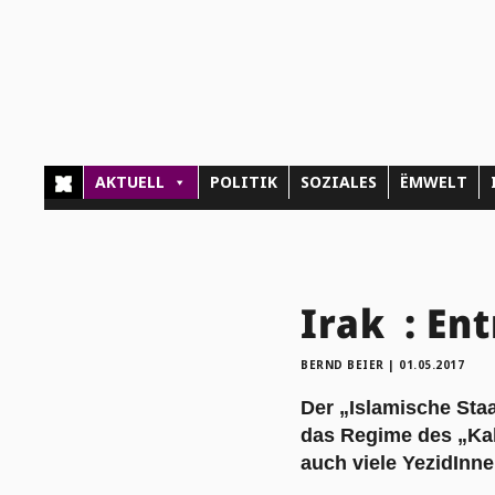
AKTUELL
POLITIK
SOZIALES
ËMWELT
Irak : En
BERND BEIER
|
01.05.2017
Der „Islamische Sta
das Regime des „Kali
auch viele YezidInn