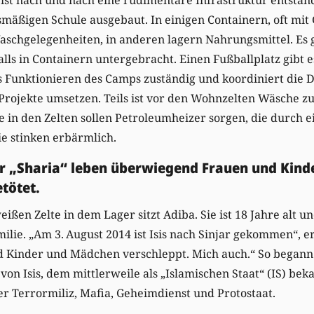
mäßigen Schule ausgebaut. In einigen Containern, oft mit G
Waschgelegenheiten, in anderen lagern Nahrungsmittel. Es g
ls in Containern untergebracht. Einen Fußballplatz gibt e
as Funktionieren des Camps zuständig und koordiniert die
e Projekte umsetzen. Teils ist vor den Wohnzelten Wäsche 
in den Zelten sollen Petroleumheizer sorgen, die durch e
ie stinken erbärmlich.
r „Sharia“ leben überwiegend Frauen und Kinder
tötet.
ißen Zelte in dem Lager sitzt Adiba. Sie ist 18 Jahre alt 
lie. „Am 3. August 2014 ist Isis nach Sinjar gekommen“, er
nd Kinder und Mädchen verschleppt. Mich auch.“ So begann
von Isis, dem mittlerweile als „Islamischen Staat“ (IS) be
her Terrormiliz, Mafia, Geheimdienst und Protostaat.