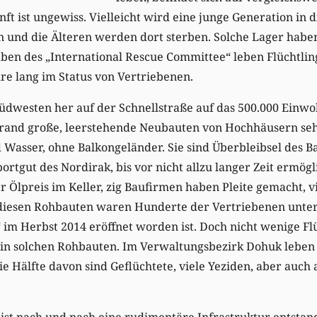
nft ist ungewiss. Vielleicht wird eine junge Generation in 
 und die Älteren werden dort sterben. Solche Lager haben
ben des „International Rescue Committee“ leben Flüchtlin
hre lang im Status von Vertriebenen.
üdwesten her auf der Schnellstraße auf das 500.000 Einw
rand große, leerstehende Neubauten von Hochhäusern seh
 Wasser, ohne Balkongeländer. Sie sind Überbleibsel des 
portgut des Nordirak, bis vor nicht allzu langer Zeit ermögl
er Ölpreis im Keller, zig Baufirmen haben Pleite gemacht,
In diesen Rohbauten waren Hunderte der Vertriebenen unte
 im Herbst 2014 eröffnet worden ist. Doch nicht wenige F
in solchen Rohbauten. Im Verwaltungsbezirk Dohuk leben 
e Hälfte davon sind Geflüchtete, viele Yeziden, aber auch 
 ist nach und nach eine rudimentäre Infrastruktur entstand