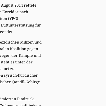
 August 2014 rettete
n Korridor nach
iten (YPG)
 Luftunterstützung für
beendet.
yezidischen Milizen und
nalen Koalition gegen
t wegen der Kämpfe und
steht es unter der
 dort zu
n syrisch-kurdischen
ischen Qandil-Gebirge
rimierten Eindruck,
In Gefangenschaft bekam