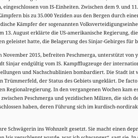
 eingeschlossen von IS-Einheiten. Zwischen dem 9. und 11.
ämpfern bis zu 35.000 Yeziden aus den Bergen durch eine
urdische Kämpfer der sogenannten Volksverteidigungseinhe
m 13. August erklärte die US-amerikanische Regierung, die
n geleistet hatte, die Belagerung des Sinjar-Gebirges für 
im November 2015, befreiten Peschmerga, unterstützt von 
t Sinjar endgültig vom IS. Kampfflugzeuge der internatio
Stellungen und Nachschublinien bombardiert. Die Stadt is
Trümmerfeld, der Status des Gebiets ungeklärt. De facto 
hen Regionalregierung. In den vergangenen Wochen kam es
zwischen Peschmerga und yezidischen Milizen, die sich de
chlossen haben, deren Führung sich im kurdisch-nordirak
hre Schwägerin ins Wohnzelt gesetzt. Sie macht einen dep
 von Isis verschleppt wurde, war ich schwanger“, sagt sie. 