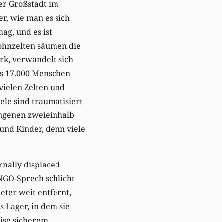
er Großstadt im
er, wie man es sich
mag, und es ist
ohnzelten säumen die
ark, verwandelt sich
s 17.000 Menschen
 vielen Zelten und
ele sind traumatisiert
angenen zweieinhalb
und Kinder, denn viele
rnally displaced
 NGO-Sprech schlicht
eter weit entfernt,
 Lager, in dem sie
eise sicherem