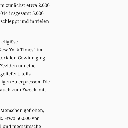
em zunächst etwa 2.000
014 insgesamt 5.000
schleppt und in vielen
religiöse
„New York Times“ im
torialen Gewinn ging
e Yeziden um eine
eliefert, teils
rigen zu erpressen. Die
s auch zum Zweck, mit
 Menschen geflohen,
k. Etwa 50.000 von
el und medizinische