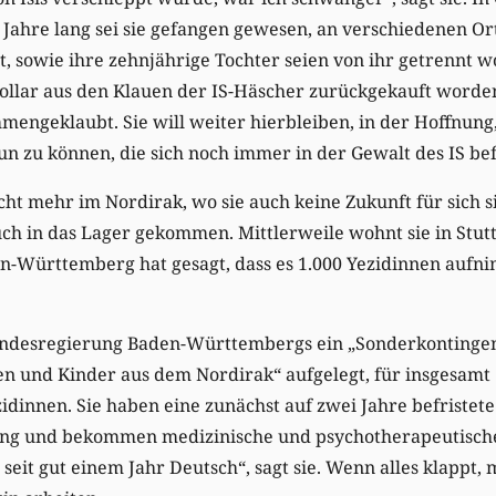
i Jahre lang sei sie gefangen gewesen, an verschiedenen Or
lt, sowie ihre zehnjährige Tochter seien von ihr getrennt w
ollar aus den Klauen der IS-Häscher zurückgekauft worden
mengeklaubt. Sie will weiter hierbleiben, in der Hoffnung,
n zu können, die sich noch immer in der Gewalt des IS be
ht mehr im Nordirak, wo sie auch keine Zukunft für sich sieh
uch in das Lager gekommen. Mittlerweile wohnt sie in Stutt
-Württemberg hat gesagt, dass es 1.000 Yezidinnen aufnim
andesregierung Baden-Württembergs ein „Sonderkontingen
en und Kinder aus dem Nordirak“ aufgelegt, für insgesamt
zidinnen. Sie haben eine zunächst auf zwei Jahre befristete
ng und bekommen medizinische und psychotherapeutische
 seit gut einem Jahr Deutsch“, sagt sie. Wenn alles klappt, 