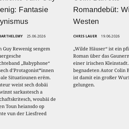
nig: Fantasie
Romandebüt: Wi
Zynismus
Westen
 BARTHELEMY
25.06.2026
CHRIS LAUER
19.06.2026
m Guy Rewenig sengem
„Wilde Häuser“ ist ein pfi
uergesche
Roman über das Gaunerm
chteband „Babyphone“
einer irischen Kleinstad
sech d’Protagonist*innen
begnadeten Autor Colin B
eale Situatiounen erëm.
ist damit ein großer Wur
teur weist sech dobäi
gelungen.
winnt sarkastesch a
schaftskritesch, woubäi de
en Toun heiansdo op
hte vun der Liesfreed