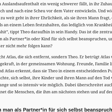
Auslandsaufenthalt ein wenig schwerer fällt, in ihr Zuha
ch und nach eine Scheu vor dem Vater entwickeln. Und wie
 zu weit geht in ihrer Ehrlichkeit, als sie ihren Mann fragt, 
ls an einem Leben festzuhalten, das lediglich von Krankheit
hit”, tippt Theo daraufhin in sein Handy. Das ist die zentr
n als Partner*in oder Kind für sich selbst beanspruchen,
der nicht mehr folgen kann?
ht Atlas, die sich entfernt, sondern Theo. Er betrügt Atlas
egekraft, in der gemeinsamen Wohnung. Freunde, Familie l
nd Atlas erkennt, dass sie Theo in einem entscheidenden 
chte, sich selbst, ihre Kinder und ihren Mann auf den Tod 
 lange und so intensiv wie möglich. Dabei überschreitet au
hnet die Menschen, die ihm am nächsten stehen und auf de
nn man als Partner*in für sich selbst beanspru