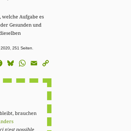
t, welche Aufgabe es
g der Gesunden und
dieselben
 2020, 251 Seiten.
astodon
Facebook
Bluesky
WhatsApp
Email
Copy
Link
 bleibt, brauchen
anders
i n'est possible