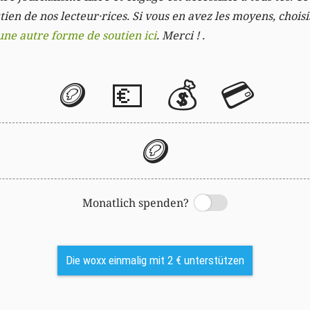
ien de nos lecteur·rices. Si vous en avez les moyens, chois
une autre forme de soutien ici
. Merci ! .
🪙
💶
💰
💳
🪙
Monatlich spenden?
Switch
Die woxx einmalig mit 2 € unterstützen