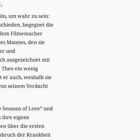
.
hön, um wahr zu sein:
chieden, begegnet die
n dem Filmemacher
des Mannes, den sie
her und
sich ausgezeichnet mit
 Theo ein wenig
t er auch, weshalb sie
r von seinem Verdacht
ve Seasons of Love” und
k ihre eigene
en über die ersten
usbruch der Krankheit