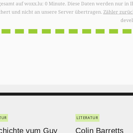
0 Minute. Diese Daten werden nur in Ihrem Browser
chert und nicht an unsere Server übertragen.
Zähler zurüc
deve
TUR
LITERATUR
chichte vum Guy
Colin Barretts