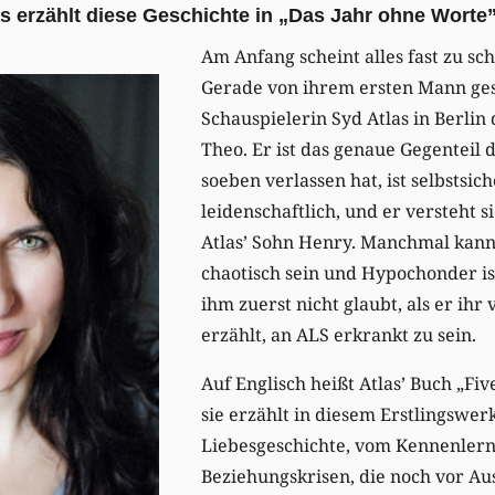
as erzählt diese Geschichte in „Das Jahr ohne Worte”
Am Anfang scheint alles fast zu sc
Gerade von ihrem ersten Mann ges
Schauspielerin Syd Atlas in Berli
Theo. Er ist das genaue Gegenteil 
soeben verlassen hat, ist selbstsic
leidenschaftlich, und er versteht 
Atlas’ Sohn Henry. Manchmal kann
chaotisch sein und Hypochonder is
ihm zuerst nicht glaubt, als er ih
erzählt, an ALS erkrankt zu sein.
Auf Englisch heißt Atlas’ Buch „Fi
sie erzählt in diesem Erstlingswer
Liebesgeschichte, vom Kennenlern
Beziehungskrisen, die noch vor A