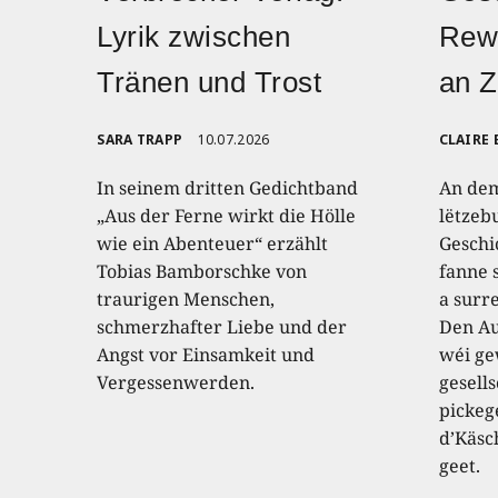
Lyrik zwischen
Rewe
Tränen und Trost
an 
SARA TRAPP
10.07.2026
CLAIRE
In seinem dritten Gedichtband
An de
„Aus der Ferne wirkt die Hölle
lëtzeb
wie ein Abenteuer“ erzählt
Geschi
Tobias Bamborschke von
fanne 
traurigen Menschen,
a surr
schmerzhafter Liebe und der
Den Au
Angst vor Einsamkeit und
wéi ge
Vergessenwerden.
gesell
pickeg
d’Käsc
geet.