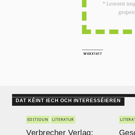
* Lesezeit insgesamt auf woxx.lu: 
gespei
WOXX1617
DAT KÉINT IECH OCH INTERESSÉIEREN
EDITIOUN
LITERATUR
LITERA
Verbrecher Verlag:
Ges