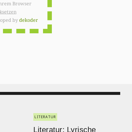
ksetzen
loped by
dekoder
LITERATUR
Literatur: Lyrische