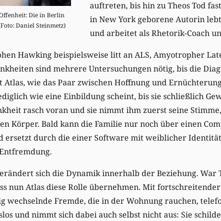
auftreten, bis hin zu Theos Tod fas
ffenheit: Die in Berlin
in New York geborene Autorin lebt
(Foto: Daniel Steinmetz)
und arbeitet als Rhetorik-Coach u
hen Hawking beispielsweise litt an ALS, Amyotropher Late
ankheiten sind mehrere Untersuchungen nötig, bis die Diagn
t Atlas, wie das Paar zwischen Hoffnung und Ernüchterung
iglich wie eine Einbildung scheint, bis sie schließlich Gew
nkheit rasch voran und sie nimmt ihm zuerst seine Stimme
inen Körper. Bald kann die Familie nur noch über einen C
ersetzt durch die einer Software mit weiblicher Identitä
e Entfremdung.
erändert sich die Dynamik innerhalb der Beziehung. War 
ss nun Atlas diese Rolle übernehmen. Mit fortschreitende
dig wechselnde Fremde, die in der Wohnung rauchen, telef
los und nimmt sich dabei auch selbst nicht aus: Sie schilde