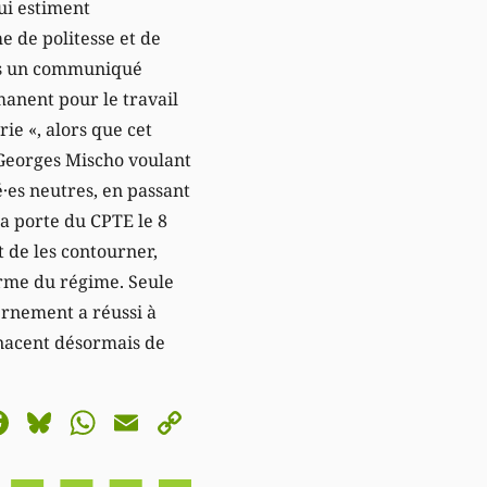
ui estiment
e de politesse et de
ans un communiqué
anent pour le travail
rie «, alors que cet
, Georges Mischo voulant
·es neutres, en passant
 la porte du CPTE le 8
t de les contourner,
orme du régime. Seule
vernement a réussi à
enacent désormais de
astodon
Facebook
Bluesky
WhatsApp
Email
Copy
Link