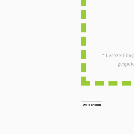
* Lesezeit insgesamt auf woxx.lu: 
gespei
WOXX1808