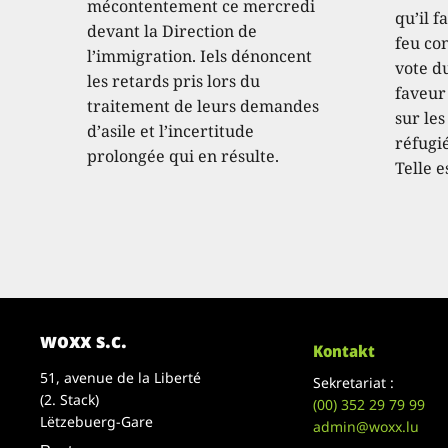
mécontentement ce mercredi
qu’il f
devant la Direction de
feu con
l’immigration. Iels dénoncent
vote d
les retards pris lors du
faveur
traitement de leurs demandes
sur les
d’asile et l’incertitude
réfugié
prolongée qui en résulte.
Telle e
woxx s.c.
Kontakt
51, avenue de la Liberté
Sekretariat :
(2. Stack)
(00)
352 29 79 99
Lëtzebuerg-Gare
admin@woxx.lu