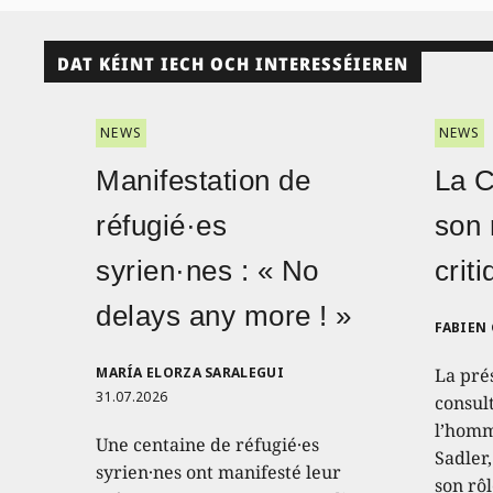
DAT KÉINT IECH OCH INTERESSÉIEREN
NEWS
NEWS
Manifestation de
La 
réfugié·es
son 
syrien·nes : « No
crit
delays any more ! »
FABIEN
MARÍA ELORZA SARALEGUI
La pré
31.07.2026
consult
l’homm
Une centaine de réfugié·es
Sadler
syrien·nes ont manifesté leur
son rôl