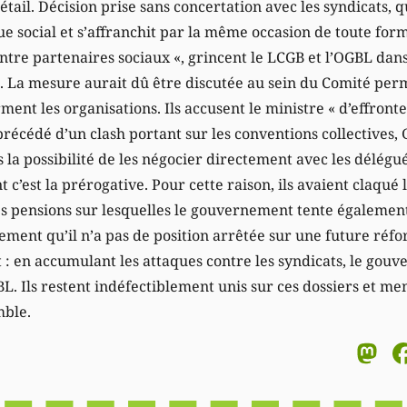
ail. Décision prise sans concertation avec les syndicats, q
gue social et s’affranchit par la même occasion de toute form
ntre partenaires sociaux «, grincent le LCGB et l’OGBL d
La mesure aurait dû être discutée au sein du Comité perm
rment les organisations. Ils accusent le ministre « d’effronte
précédé d’un clash portant sur les conventions collectives
la possibilité de les négocier directement avec les délégué
t c’est la prérogative. Pour cette raison, ils avaient claqué
 les pensions sur lesquelles le gouvernement tente égalemen
sement qu’il n’a pas de position arrêtée sur une future réf
t : en accumulant les attaques contre les syndicats, le gou
BL. Ils restent indéfectiblement unis sur ces dossiers et m
mble.
M