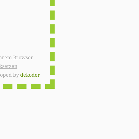
ksetzen
loped by
dekoder