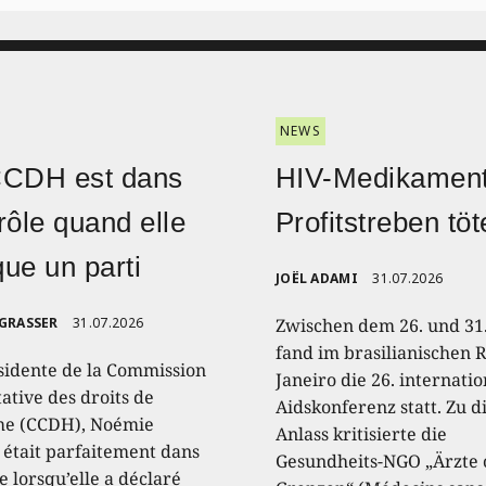
NEWS
CCDH est dans
HIV-Medikament
rôle quand elle
Profitstreben töt
ique un parti
JOËL ADAMI
31.07.2026
 GRASSER
31.07.2026
Zwischen dem 26. und 31.
fand im brasilianischen R
sidente de la Commission
Janeiro die 26. internati
ative des droits de
Aidskonferenz statt. Zu 
e (CCDH), Noémie
Anlass kritisierte die
, était parfaitement dans
Gesundheits-NGO „Ärzte
e lorsqu’elle a déclaré