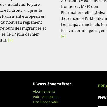
Grenzen“ (Médecins sans
aut « maintenir le pare-
frontieres, MSF) den
tre la droite », après le
Pharmahersteller „Gilead
u Parlement européen en
dieser sein HIV-Medikam
 du nouveau règlement
Lenacapavir nicht als Ge
 retours des migrant·es et
für Länder mit geringem
·es, le 17 juin dernier.
[+]
st la
[+]
D’woxx ënnerstëtzen
PDF 
Abonnements
Pub - Annoncen
News
Don/Kooperativ