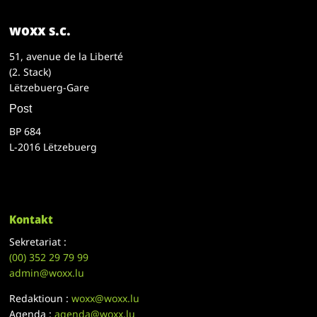
woxx s.c.
51, avenue de la Liberté
(2. Stack)
Lëtzebuerg-Gare
Post
BP 684
L-2016 Lëtzebuerg
Kontakt
Sekretariat :
(00)
352 29 79 99
admin@woxx.lu
Redaktioun :
woxx@woxx.lu
Agenda :
agenda@woxx.lu