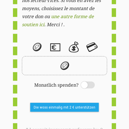
nos lecteur·rices. Si vous en avez les
moyens, choisissez le montant de
votre don ou
une autre forme de
soutien ici
. Merci ! .
🪙
💶
💰
💳
🪙
Monatlich spenden?
Switch
Die woxx einmalig mit 2 € unterstützen