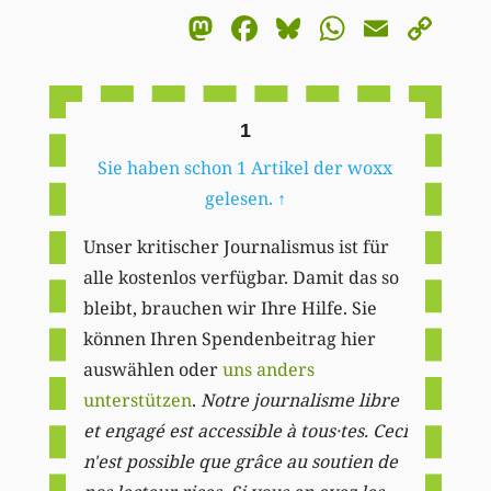
Mastodon
Facebook
Bluesky
WhatsA
Email
Co
Li
1
Sie haben schon 1 Artikel der woxx
gelesen.
↑
Unser kritischer Journalismus ist für
alle kostenlos verfügbar. Damit das so
bleibt, brauchen wir Ihre Hilfe. Sie
können Ihren Spendenbeitrag hier
auswählen oder
uns anders
unterstützen
.
Notre journalisme libre
et engagé est accessible à tous·tes. Ceci
n'est possible que grâce au soutien de