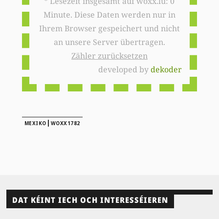
* Lesezeit insgesamt auf woxx.lu: 0
Minute. Diese Daten werden nur in
Ihrem Browser gespeichert und nicht
an unsere Server übertragen.
Zähler zurücksetzen
developed by
dekoder
|
MEXIKO
WOXX1782
DAT KÉINT IECH OCH INTERESSÉIEREN