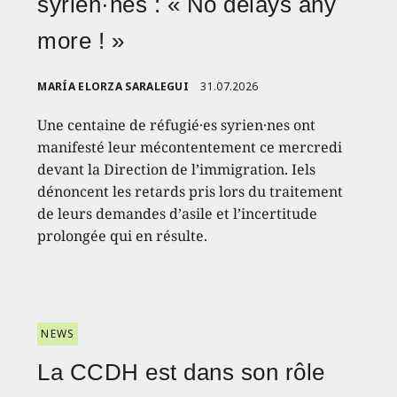
syrien·nes : « No delays any
more ! »
MARÍA ELORZA SARALEGUI
31.07.2026
Une centaine de réfugié·es syrien·nes ont
manifesté leur mécontentement ce mercredi
devant la Direction de l’immigration. Iels
dénoncent les retards pris lors du traitement
de leurs demandes d’asile et l’incertitude
prolongée qui en résulte.
NEWS
La CCDH est dans son rôle