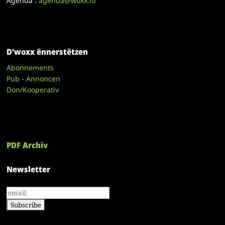
Agenda :
agenda@woxx.lu
D’woxx ënnerstëtzen
Abonnements
Pub - Annoncen
Don/Kooperativ
PDF Archiv
Newsletter