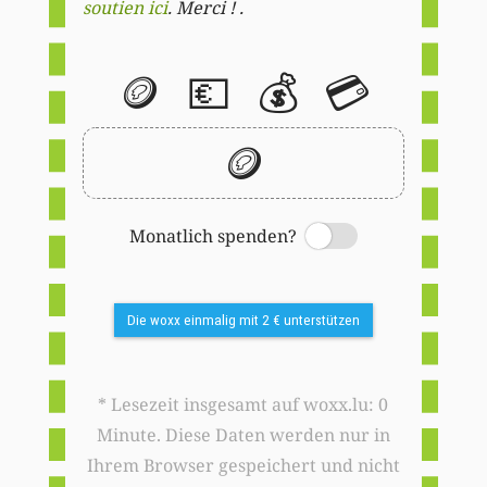
soutien ici
. Merci ! .
🪙
💶
💰
💳
🪙
Monatlich spenden?
Switch
Die woxx einmalig mit 2 € unterstützen
* Lesezeit insgesamt auf woxx.lu: 0
Minute. Diese Daten werden nur in
Ihrem Browser gespeichert und nicht