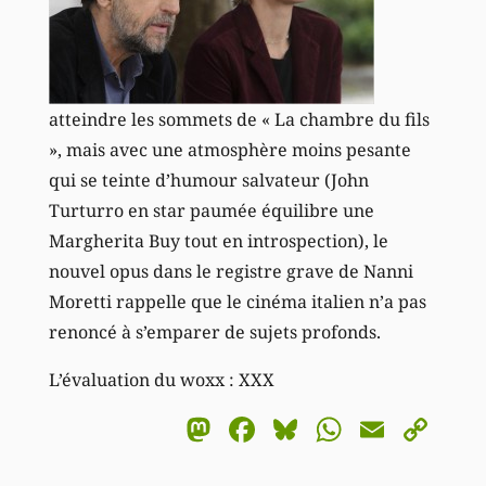
atteindre les sommets de « La chambre du fils
», mais avec une atmosphère moins pesante
qui se teinte d’humour salvateur (John
Turturro en star paumée équilibre une
Margherita Buy tout en introspection), le
nouvel opus dans le registre grave de Nanni
Moretti rappelle que le cinéma italien n’a pas
renoncé à s’emparer de sujets profonds.
L’évaluation du woxx : XXX
Mastodon
Facebook
Bluesky
WhatsA
Email
Co
Li