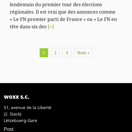
lendemain du premier tour des élections
régionales. Il est vrai que des annonces comme
« Le FN premier parti de France » ou « Le FN en
tête dans six des
[+]
1
2
3
Next »
woxx s.c.
51, avenue de la Liberté
(2. Stack)
Lëtzebuerg-Gare
Post