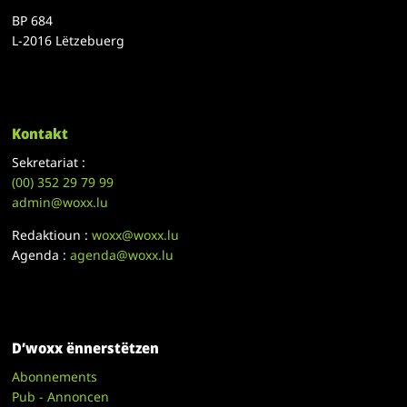
BP 684
L-2016 Lëtzebuerg
Kontakt
Sekretariat :
(00)
352 29 79 99
admin@woxx.lu
Redaktioun :
woxx@woxx.lu
Agenda :
agenda@woxx.lu
D’woxx ënnerstëtzen
Abonnements
Pub - Annoncen