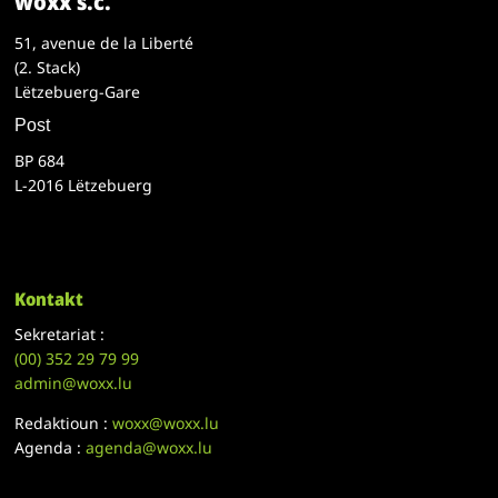
woxx s.c.
51, avenue de la Liberté
(2. Stack)
Lëtzebuerg-Gare
Post
BP 684
L-2016 Lëtzebuerg
Kontakt
Sekretariat :
(00)
352 29 79 99
admin@woxx.lu
Redaktioun :
woxx@woxx.lu
Agenda :
agenda@woxx.lu