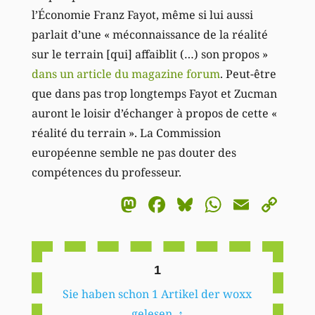
l’Économie Franz Fayot, même si lui aussi
parlait d’une « méconnaissance de la réalité
sur le terrain [qui] affaiblit (…) son propos »
dans un article du magazine forum
. Peut-être
que dans pas trop longtemps Fayot et Zucman
auront le loisir d’échanger à propos de cette «
réalité du terrain ». La Commission
européenne semble ne pas douter des
compétences du professeur.
Mastodon
Facebook
Bluesky
WhatsA
Email
Co
Li
1
Sie haben schon 1 Artikel der woxx
gelesen.
↑