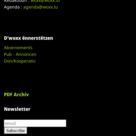
Redaktioun :
woxx@woxx.lu
Agenda :
agenda@woxx.lu
D’woxx ënnerstëtzen
Abonnements
Pub - Annoncen
Don/Kooperativ
PDF Archiv
Newsletter