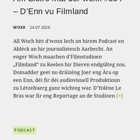
– D’Enn vu Filmland
WOXX
24.07.2026
All Woch bitt d’woxx Iech an hirem Podcast en
Abléck an hir journalistesch Aarbecht. An
enger Woch maachen d'Filmstudioen
„Filmland“ zu Keelen hir Dieren endgülteg zou.
Domadder geet no dräizéng Joer eng Ära op
een Enn, déi fir déi audiovisuell Produktioun
zu Lëtzebuerg ganz wichteg war. D'Yolène Le
Bras war fir eng Reportage an de Studioen
[+]
PODCAST