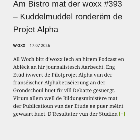
Am Bistro mat der woxx #393
– Kuddelmuddel ronderëm de
Projet Alpha
WOXX
17.07.2026
All Woch bitt d’woxx Iech an hirem Podcast en
Abléck an hir journalistesch Aarbecht. Eng
Etüd iwwert de Pilotprojet Alpha vun der
franséischer Alphabetiséierung an der
Grondschoul huet fir vill Debatte gesuergt.
Virum allem well de Bildungsministère mat
der Publicatioun vun der Etude ee puer méint
gewaart huet. D'Resultater vun der Studien
[+]