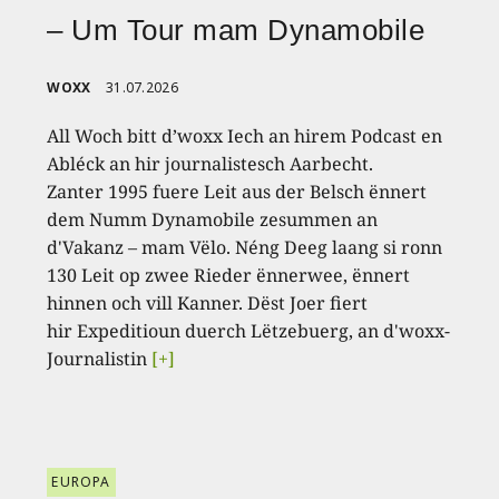
– Um Tour mam Dynamobile
WOXX
31.07.2026
All Woch bitt d’woxx Iech an hirem Podcast en
Abléck an hir journalistesch Aarbecht.
Zanter 1995 fuere Leit aus der Belsch ënnert
dem Numm Dynamobile zesummen an
d'Vakanz – mam Vëlo. Néng Deeg laang si ronn
130 Leit op zwee Rieder ënnerwee, ënnert
hinnen och vill Kanner. Dëst Joer fiert
hir Expeditioun duerch Lëtzebuerg, an d'woxx-
Journalistin
[+]
EUROPA