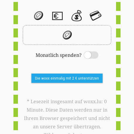
🪙
💶
💰
💳
🪙
Monatlich spenden?
Switch
Die woxx einmalig mit 2 € unterstützen
* Lesezeit insgesamt auf woxx.lu: 0
Minute. Diese Daten werden nur in
Ihrem Browser gespeichert und nicht
an unsere Server übertragen.