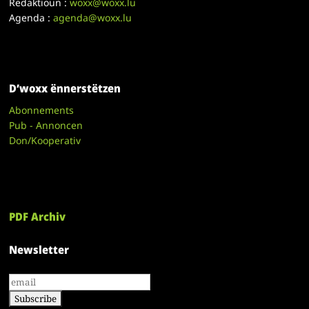
Redaktioun :
woxx@woxx.lu
Agenda :
agenda@woxx.lu
D’woxx ënnerstëtzen
Abonnements
Pub - Annoncen
Don/Kooperativ
PDF Archiv
Newsletter