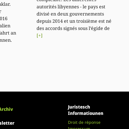
klar.
autorités libyennes - le pays est
r
divisé en deux gouvernements
2016
depuis 2014 et un troisième est né
alien
des accords signés sous l’égide de
ahrt an
[+]
onnen.
Juristesch
Archiv
Informatiounen
Droit de réponse
letter
Impressum