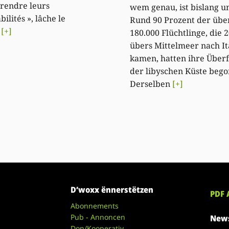
prendre leurs
wem genau, ist bislang un
ilités », lâche le
Rund 90 Prozent der übe
e
[+]
180.000 Flüchtlinge, die 
übers Mittelmeer nach It
kamen, hatten ihre Überf
der libyschen Küste beg
Derselben
[+]
D’woxx ënnerstëtzen
PDF 
Abonnements
Pub - Annoncen
News
Don/Kooperativ