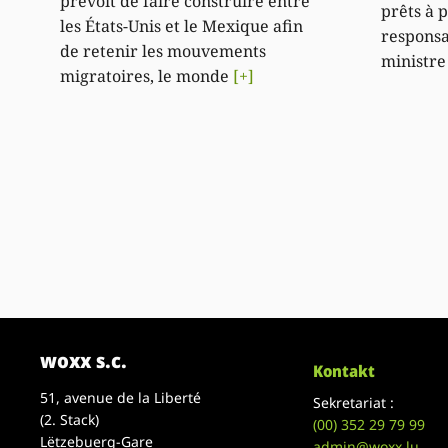
prévoit de faire construire entre
prêts à 
les États-Unis et le Mexique afin
responsab
de retenir les mouvements
ministr
migratoires, le monde
[+]
woxx s.c.
Kontakt
51, avenue de la Liberté
Sekretariat :
(2. Stack)
(00)
352 29 79 99
Lëtzebuerg-Gare
admin@woxx.lu