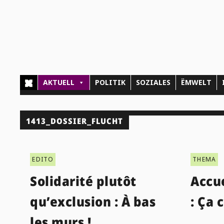
AKTUELL
POLITIK
SOZIALES
ËMWELT
1413_DOSSIER_FLUCHT
EDITO
THEMA
Solidarité plutôt
Accue
qu’exclusion : À bas
: Ça 
les murs !