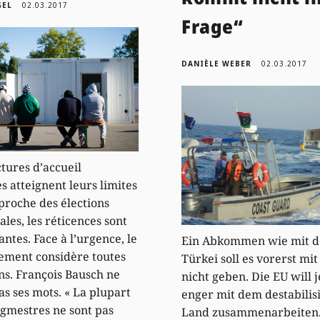
GEL
02.03.2017
Frage“
DANIÈLE WEBER
02.03.2017
ctures d’accueil
s atteignent leurs limites
pproche des élections
es, les réticences sont
ntes. Face à l’urgence, le
Ein Abkommen wie mit d
ement considère toutes
Türkei soll es vorerst mi
ons. François Bausch ne
nicht geben. Die EU will 
s ses mots. « La plupart
enger mit dem destabilis
gmestres ne sont pas
Land zusammenarbeiten.