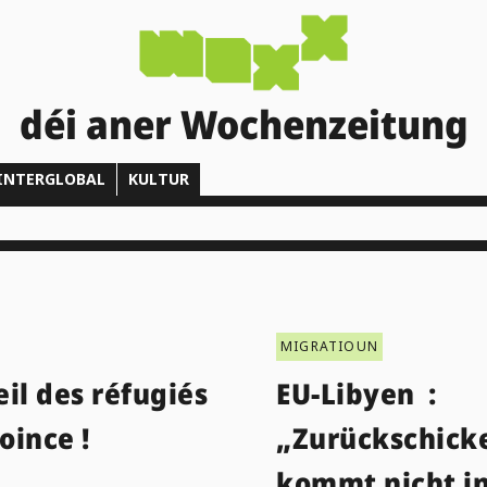
déi aner Wochenzeitung
INTERGLOBAL
KULTUR
MIGRATIOUN
il des réfugiés
EU-Libyen :
coince !
„Zurückschick
kommt nicht i