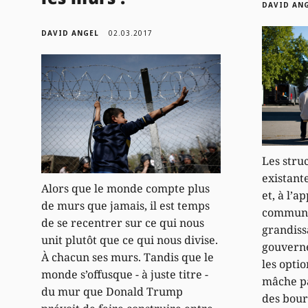
DAVID AN
DAVID ANGEL
02.03.2017
Les stru
existante
Alors que le monde compte plus
et, à l’a
de murs que jamais, il est temps
communal
de se recentrer sur ce qui nous
grandissa
unit plutôt que ce qui nous divise.
gouvern
À chacun ses murs. Tandis que le
les opti
monde s’offusque - à juste titre -
mâche pa
du mur que Donald Trump
des bour