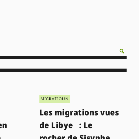
MIGRATIOUN
Les migrations vues
en
de Libye : Le
n
rocher de Sisyphe